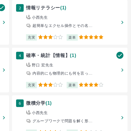
2
情報リテラシー
(1)
小西先生
超簡単なエクセル操作とその名...
充実
楽単
3
5
4
確率・統計【情報】
(1)
野口 宏先生
内容的にも物理的にも何を言っ...
充実
楽単
3
4
6
微積分学
(1)
小西先生
グループワークで問題を解く形...