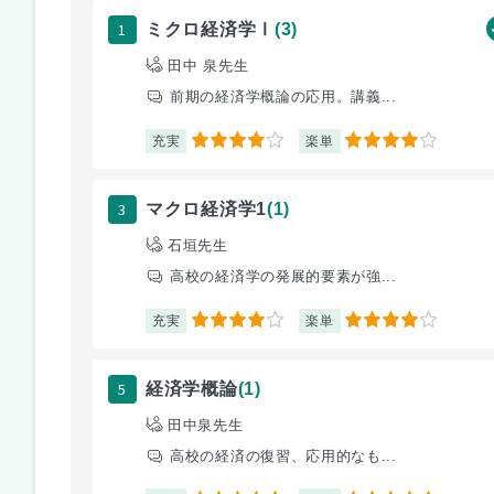
1
ミクロ経済学Ⅰ
(3)
田中 泉先生
前期の経済学概論の応用。講義...
充実
楽単
4
4
3
マクロ経済学1
(1)
石垣先生
高校の経済学の発展的要素が強...
充実
楽単
4
4
5
経済学概論
(1)
田中泉先生
高校の経済の復習、応用的なも...