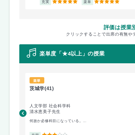
充実
楽単
5
5
評価は授業
クリックすることで出席の有無や
楽単度「★4以上」の授業
楽単
茨城学
(41)
人文学部 社会科学科
清水恵美子先生
何故か必修科目になっている。...