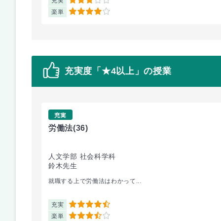
充実
3
楽単
4
充実度「★4以上」の授業
充実
労働法
(36)
人文学部 社会科学科
鈴木先生
就職する上で労働法はわかって...
充実
4.5
楽単
3.5