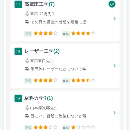
14
高電圧工学
(7)
東口 武史先生
その日の講義の感想を最後に提...
4
4
充実
楽単
15
レーザー工学
(2)
東口東口先生
半導体レーザーなどについて学...
4
3.5
充実
楽単
16
材料力学?
(1)
山本徳次郎先生
難しい。普通に勉強しないと落...
3
1
充実
楽単