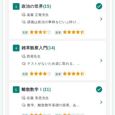
3
政治の世界
(15)
遠藤 正敬先生
講義は政治の事柄をだいぶ砕け...
3.5
4.5
充実
楽単
4
雑草観察入門
(14)
西尾先生
テストがないため楽に取れる。...
4
4.5
充実
楽単
5
離散数学Ⅰ
(11)
佐藤 美恵先生
数学、離散数学基礎の授業。あ...