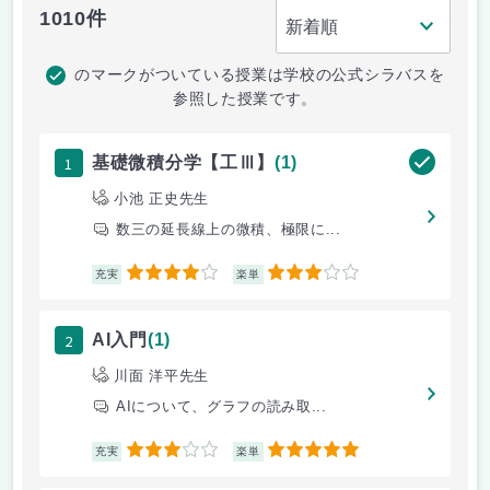
1010件
のマークがついている授業は学校の公式シラバスを
参照した授業です。
1
基礎微積分学【工Ⅲ】
(1)
小池 正史先生
数三の延長線上の微積、極限に...
4
3
充実
楽単
2
AI入門
(1)
川面 洋平先生
AIについて、グラフの読み取...
3
5
充実
楽単