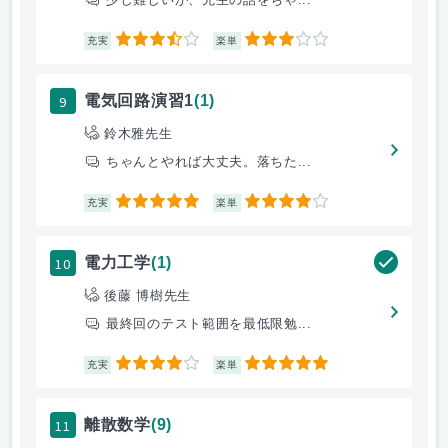
3.5
3
充実
楽単
9
電気回路演習1
(1)
鈴木雅先生
ちゃんとやれば大丈夫。落ちた...
5
4
充実
楽単
10
電力工学
(1)
後藤 博樹先生
最終回のテスト範囲を最低限勉...
4
5
充実
楽単
11
離散数学
(9)