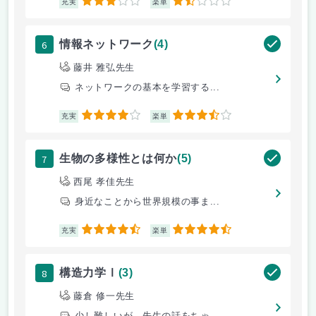
3
1.5
充実
楽単
6
情報ネットワーク
(4)
藤井 雅弘先生
ネットワークの基本を学習する...
4
3.5
充実
楽単
7
生物の多様性とは何か
(5)
西尾 孝佳先生
身近なことから世界規模の事ま...
4.5
4.5
充実
楽単
8
構造力学Ⅰ
(3)
藤倉 修一先生
少し難しいが、先生の話をちゃ...