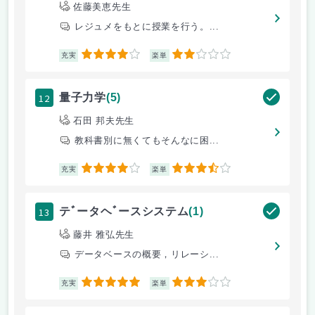
佐藤美恵先生
レジュメをもとに授業を行う。...
4
2
充実
楽単
12
量子力学
(5)
石田 邦夫先生
教科書別に無くてもそんなに困...
4
3.5
充実
楽単
13
テﾞータヘﾞースシステム
(1)
藤井 雅弘先生
データベースの概要，リレーシ...
5
3
充実
楽単