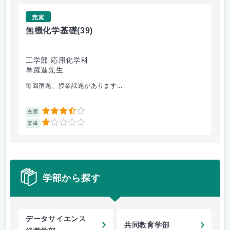
充実
無機化学基礎
(39)
国
工学部 応用化学科
国
単躍進先生
清
毎回宿題、授業課題があります...
戦
3.5
充実
充
1
楽単
楽
学部から探す
データサイエンス
共同教育学部