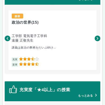
楽単
政治の世界
(15)
韓
工学部 電気電子工学科
国
遠藤 正敬先生
丁
講義は政治の事柄をだいぶ砕け...
ネ
3.5
充実
充
4.5
楽単
楽
充実度「★4以上」の授業
もっとみる