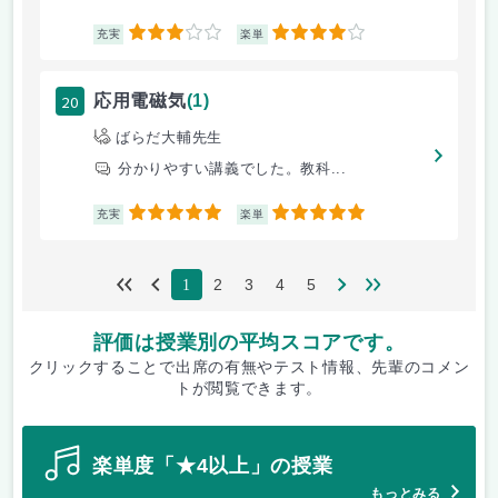
3
4
充実
楽単
20
応用電磁気
(1)
ばらだ大輔先生
分かりやすい講義でした。教科...
5
5
充実
楽単
2
3
4
5
1
評価は授業別の平均スコアです。
クリックすることで出席の有無やテスト情報、先輩のコメン
トが閲覧できます。
楽単度「★4以上」の授業
もっとみる