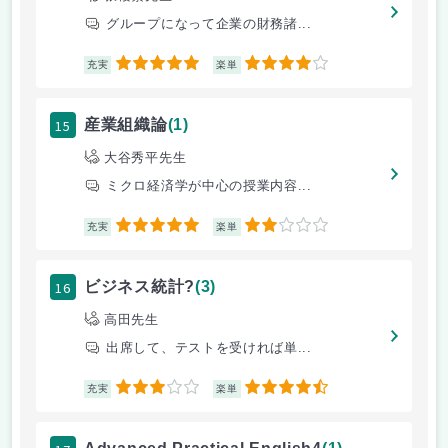
グループになって企業の財務諸...
5
4
充実
楽単
15
産業組織論
(1)
大谷秀平先生
ミクロ経済学が中心の授業内容...
5
2
充実
楽単
16
ビジネス統計?
(3)
高田先生
出席して、テストを受ければ単...
3
4.5
充実
楽単