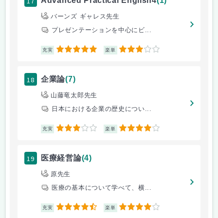
17
Advanced Practical English4
(1)
バーンズ ギャレス先生
プレゼンテーションを中心にビ...
5
3
充実
楽単
18
企業論
(7)
山藤竜太郎先生
日本における企業の歴史につい...
3
4
充実
楽単
19
医療経営論
(4)
原先生
医療の基本について学べて、横...
4.5
4
充実
楽単