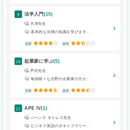
9
法学入門
(15)
大澤先生
基本的な法律の知識を学びます...
4
2.5
充実
楽単
10
起業家に学ぶ
(5)
芦沢先生
毎回様々な分野の企業家の方が...
4.5
3.5
充実
楽単
11
APE IV
(1)
バーンズ ギャレス先生
ビジネス英語のボキャブラリー...