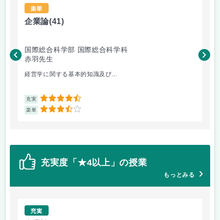
楽単
企業論
(41)
心
国際総合科学部 国際総合科学科
国
赤羽先生
平
経営学に関する基本的知識及び...
心
4.5
充実
充
3.5
楽単
楽
充実度「★4以上」の授業
もっとみる
充実