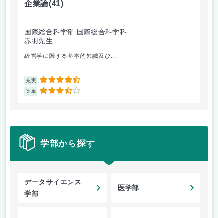
企業論
(41)
マ
国際総合科学部 国際総合科学科
国
赤羽先生
柴
経営学に関する基本的知識及び...
経
4.5
充実
充
3.5
楽単
楽
学部から探す
データサイエンス
医学部
学部