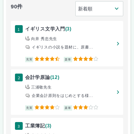
90件
1
イギリス文学入門
(3)
向井 秀忠先生
イギリスの小説を題材に、原書...
4.5
4
充実
楽単
2
会計学原論
(12)
三浦敬先生
企業会計原則をはじめとする様...
4
3
充実
楽単
3
工業簿記
(3)