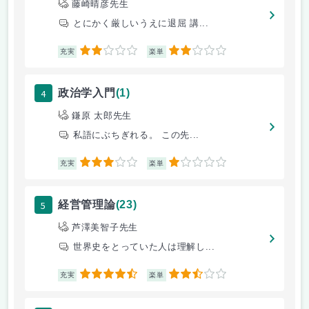
藤崎晴彦先生
とにかく厳しいうえに退屈 講...
2
2
充実
楽単
4
政治学入門
(1)
鎌原 太郎先生
私語にぶちぎれる。 この先...
3
1
充実
楽単
5
経営管理論
(23)
芦澤美智子先生
世界史をとっていた人は理解し...
4.5
2.5
充実
楽単