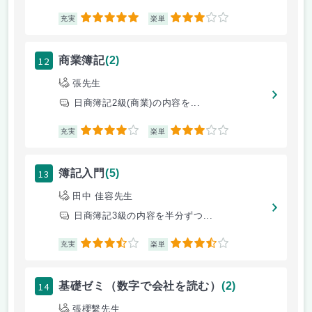
5
3
充実
楽単
12
商業簿記
(2)
張先生
日商簿記2級(商業)の内容を...
4
3
充実
楽単
13
簿記入門
(5)
田中 佳容先生
日商簿記3級の内容を半分ずつ...
3.5
3.5
充実
楽単
14
基礎ゼミ（数字で会社を読む）
(2)
張櫻繫先生