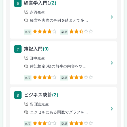
6
経営学入門1
(2)
赤羽先生
経営を実際の事例を踏まえて多...
4
2.5
充実
楽単
7
簿記入門
(9)
田中先生
簿記検定3級の前半の内容をや...
4
3
充実
楽単
8
ビジネス統計
(2)
高田誠先生
エクセルにある関数でグラフを...
3
3
充実
楽単