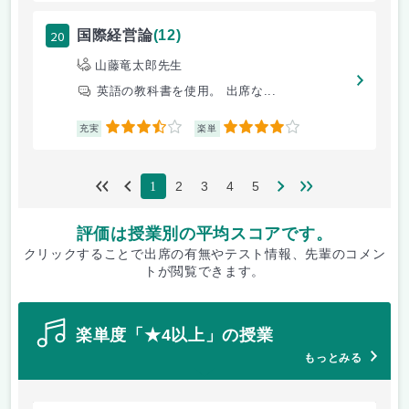
20
国際経営論
(12)
山藤竜太郎先生
英語の教科書を使用。 出席な...
3.5
4
充実
楽単
2
3
4
5
1
評価は授業別の平均スコアです。
クリックすることで出席の有無やテスト情報、先輩のコメン
トが閲覧できます。
楽単度「★4以上」の授業
もっとみる