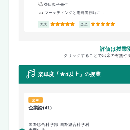
柴田典子先生
マーケティングと消費者行動に...
充実
楽単
5
5
評価は授業
クリックすることで出席の有無や
楽単度「★4以上」の授業
楽単
企業論
(41)
国際総合科学部 国際総合科学科