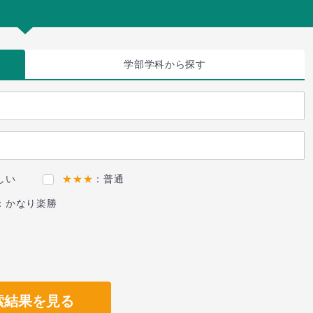
学部学科
から探す
しい
★★★
：普通
：かなり楽勝
索結果を見る