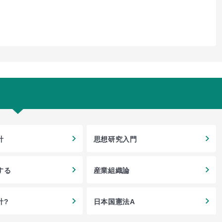
計
思想研究入門
する
産業組織論
計?
日本国憲法A