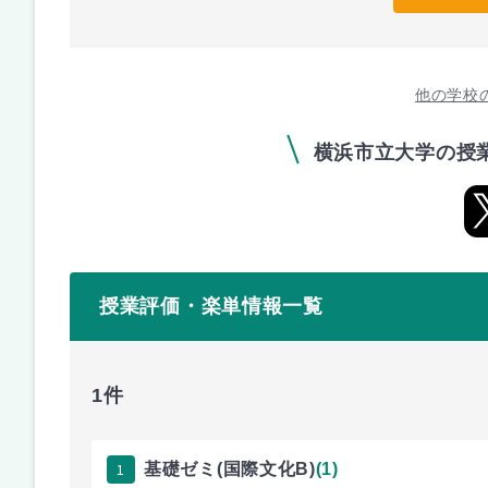
他の学校
横浜市立大学の授
授業評価・楽単情報一覧
1件
1
基礎ゼミ(国際文化B)
(1)