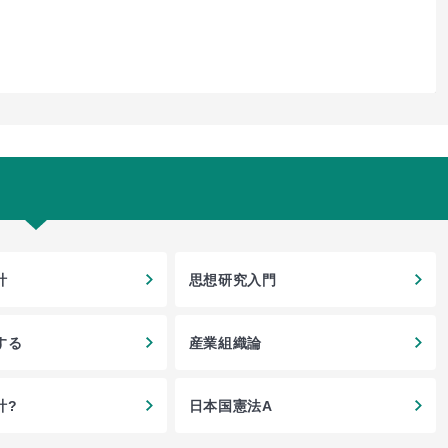
計
思想研究入門
する
産業組織論
計?
日本国憲法A