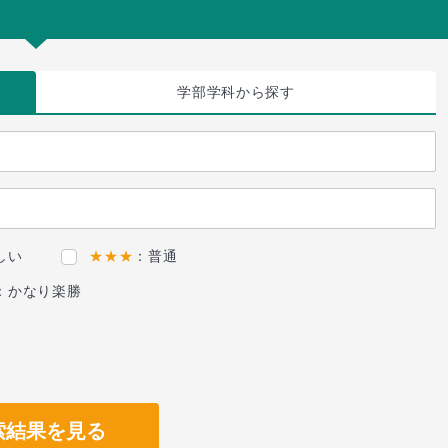
学部学科
から探す
しい
★★★
：普通
：かなり楽勝
索結果を見る