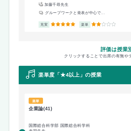
加藤千尋先生
グループワークと発表が中心で...
充実
楽単
5
2
評価は授業
クリックすることで出席の有無や
楽単度「★4以上」の授業
楽単
企業論
(41)
国際総合科学部 国際総合科学科
赤羽先生