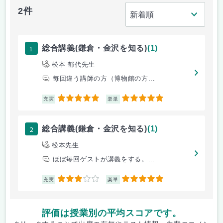
2件
1
総合講義(鎌倉・金沢を知る)
(1)
松本 郁代先生
毎回違う講師の方（博物館の方...
5
5
充実
楽単
2
総合講義(鎌倉・金沢を知る)
(1)
松本先生
ほぼ毎回ゲストが講義をする。...
3
5
充実
楽単
評価は授業別の平均スコアです。