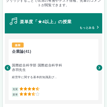
クリックすることで出席の有無やテスト情報、先輩のコメン
トが閲覧できます。
楽単度「★4以上」の授業
もっとみる
楽単
企業論
(41)
心
国際総合科学部 国際総合科学科
国
赤羽先生
平
経営学に関する基本的知識及び...
心
4.5
充実
充
3.5
楽単
楽