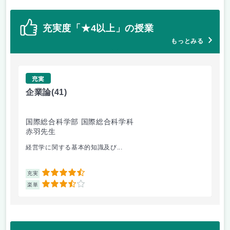
充実度「★4以上」の授業
もっとみる
充実
企業論
(41)
マ
国際総合科学部 国際総合科学科
国
赤羽先生
柴
経営学に関する基本的知識及び...
経
4.5
充実
充
3.5
楽単
楽