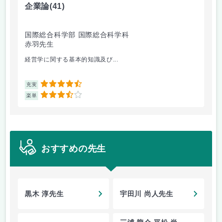
企業論
(41)
マ
国際総合科学部 国際総合科学科
国
赤羽先生
柴
経営学に関する基本的知識及び...
経
4.5
充実
充
3.5
楽単
楽
おすすめの先生
黒木 淳先生
宇田川 尚人先生