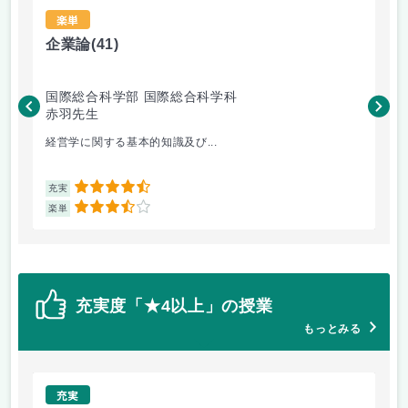
楽単
企業論
(41)
心
国際総合科学部 国際総合科学科
国
赤羽先生
平
経営学に関する基本的知識及び...
心
4.5
充実
充
3.5
楽単
楽
充実度「★4以上」の授業
もっとみる
充実