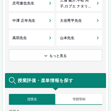
三浦 龍介,平松 尚
庄司達也先生
子,ロブエ ナタリー
先生
中澤 正年先生
大谷秀平先生
高田先生
山本先生
もっと見る
授業評価・楽単情報を探す
授業名
学部学科