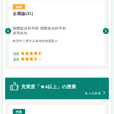
楽単
企業論
(41)
心
国際総合科学部 国際総合科学科
国
赤羽先生
平
経営学に関する基本的知識及び...
心
4.5
充実
充
3.5
楽単
楽
充実度「★4以上」の授業
もっとみる
充実