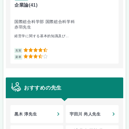
企業論
(41)
マ
国際総合科学部 国際総合科学科
国
赤羽先生
柴
経営学に関する基本的知識及び...
経
4.5
充実
充
3.5
楽単
楽
おすすめの先生
黒木 淳先生
宇田川 尚人先生