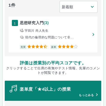
1件
1
思想研究入門
(3)
宇田川 尚人先生
現代の倫理的な問題について非...
4.5
4
充実
楽単
評価は授業別の平均スコアです。
クリックすることで出席の有無やテスト情報、先輩のコメン
トが閲覧できます。
楽単度「★4以上」の授業
もっとみる