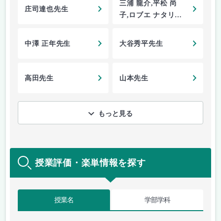
三浦 龍介,平松 尚
庄司達也先生
子,ロブエ ナタリー
先生
中澤 正年先生
大谷秀平先生
高田先生
山本先生
もっと見る
授業評価・楽単情報を探す
授業名
学部学科