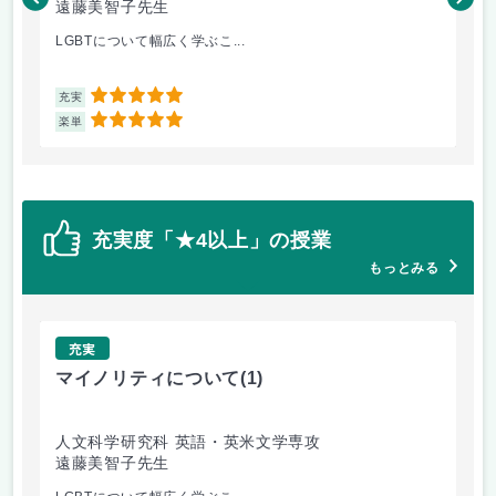
遠藤美智子先生
ト
LGBTについて幅広く学ぶこ...
ト
5
充実
充
5
楽単
楽
充実度「★4以上」の授業
もっとみる
充実
マイノリティについて
(1)
ト
人文科学研究科 英語・英米文学専攻
人
遠藤美智子先生
ト