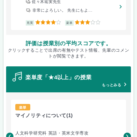
佐々木祐実先生
非常によろしい。 先生にもよ...
4
3
充実
楽単
評価は授業別の平均スコアです。
クリックすることで出席の有無やテスト情報、先輩のコメン
トが閲覧できます。
楽単度「★4以上」の授業
もっとみる
楽単
マイノリティについて
(1)
ト
人文科学研究科 英語・英米文学専攻
人