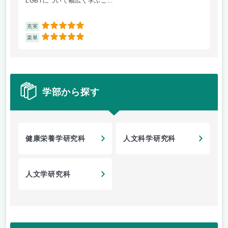
LGBTについて幅広く学ぶこ...
ト
5
充実
充
5
楽単
楽
学部から探す
健康栄養学研究科
人文科学研究科
人文学研究科