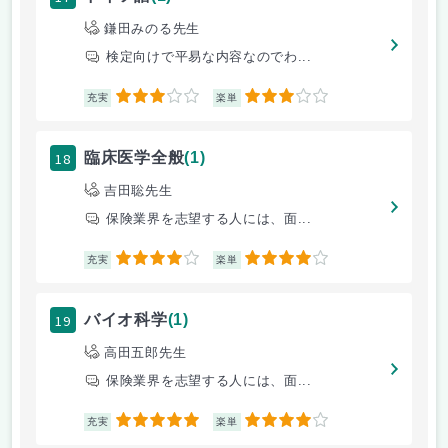
鎌田みのる先生
検定向けで平易な内容なのでわ...
3
3
充実
楽単
18
臨床医学全般
(1)
吉田聡先生
保険業界を志望する人には、面...
4
4
充実
楽単
19
バイオ科学
(1)
高田五郎先生
保険業界を志望する人には、面...
5
4
充実
楽単