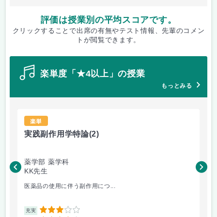
評価は授業別の平均スコアです。
クリックすることで出席の有無やテスト情報、先輩のコメン
トが閲覧できます。
楽単度「★4以上」の授業
もっとみる
楽単
実践副作用学特論
(2)
哲
薬学部 薬学科
KK先生
遠
医薬品の使用に伴う副作用につ...
授
3
充実
充