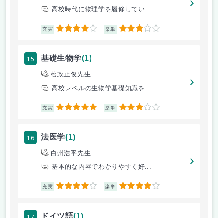
高校時代に物理学を履修してい...
4
3
充実
楽単
15
基礎生物学
(1)
松政正俊先生
高校レベルの生物学基礎知識を...
5
3
充実
楽単
16
法医学
(1)
白州浩平先生
基本的な内容でわかりやすく好...
4
4
充実
楽単
17
ドイツ語
(1)