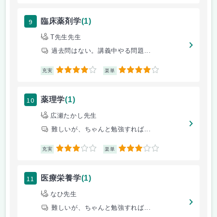
9
臨床薬剤学
(1)
T先生先生
過去問はない。講義中やる問題...
4
4
充実
楽単
10
薬理学
(1)
広瀬たかし先生
難しいが、ちゃんと勉強すれば...
3
3
充実
楽単
11
医療栄養学
(1)
なひ先生
難しいが、ちゃんと勉強すれば...