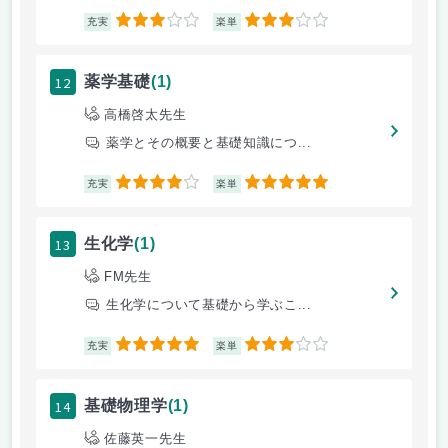
3
3
充実
楽単
12
薬学基礎
(1)
高橋啓太先生
薬学とその概要と基礎知識につ...
4
5
充実
楽単
13
生化学
(1)
FM先生
生化学について基礎から学ぶこ...
5
3
充実
楽単
14
基礎物理学
(1)
佐藤英一先生