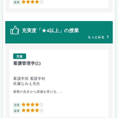
4
楽単
楽
充実度「★4以上」の授業
もっとみる
充実
看護管理学
(1)
物
看護学部 看護学科
薬
佐藤なみえ先生
野
複数の先生から講義を受ける。...
こ
4
充実
充
4
楽単
楽