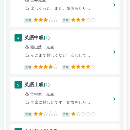
笹井先生
楽しかった。また、単位もとり...
3
3
充実
楽単
4
英語中級
(1)
霜山浩一先生
そこまで難しくない 安心して...
4
4
充実
楽単
5
英語上級
(1)
竹中太一先生
非常に難しいです 覚悟をした...
2
1
充実
楽単