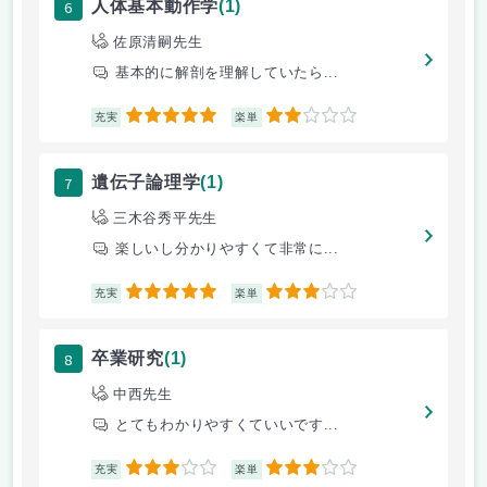
6
人体基本動作学
(1)
佐原清嗣先生
基本的に解剖を理解していたら...
5
2
充実
楽単
7
遺伝子論理学
(1)
三木谷秀平先生
楽しいし分かりやすくて非常に...
5
3
充実
楽単
8
卒業研究
(1)
中西先生
とてもわかりやすくていいです...
3
3
充実
楽単