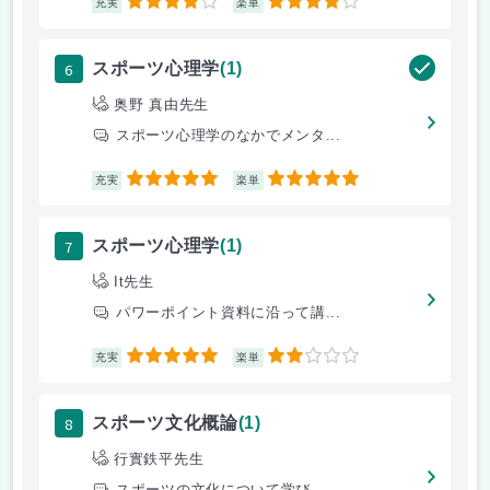
4
4
充実
楽単
6
スポーツ心理学
(1)
奥野 真由先生
スポーツ心理学のなかでメンタ...
5
5
充実
楽単
7
スポーツ心理学
(1)
It先生
パワーポイント資料に沿って講...
5
2
充実
楽単
8
スポーツ文化概論
(1)
行實鉄平先生
スポーツの文化について学び、...