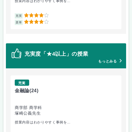
授業内容はわかりやすく事例を...
社
4
充実
充
4
楽単
楽
充実度「★4以上」の授業
もっとみる
充実
金融論
(24)
流
商学部 商学科
商
塚崎公義先生
真
授業内容はわかりやすく事例を...
厳