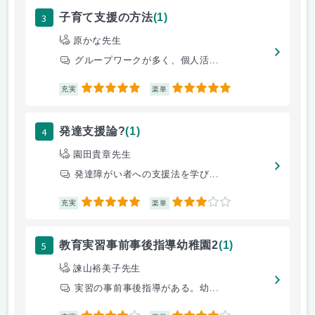
3
子育て支援の方法
(1)
原かな先生
グループワークが多く、個人活...
5
5
充実
楽単
4
発達支援論?
(1)
園田貴章先生
発達障がい者への支援法を学び...
5
3
充実
楽単
5
教育実習事前事後指導幼稚園2
(1)
諫山裕美子先生
実習の事前事後指導がある。幼...