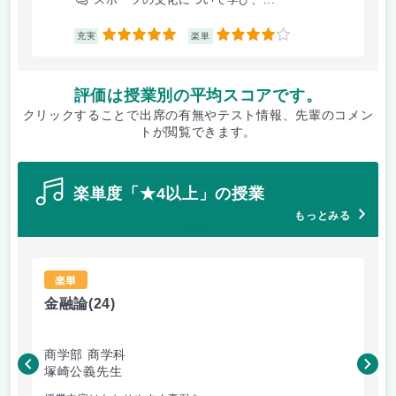
5
4
充実
楽単
評価は授業別の平均スコアです。
クリックすることで出席の有無やテスト情報、先輩のコメン
トが閲覧できます。
楽単度「★4以上」の授業
もっとみる
楽単
金融論
(24)
社
商学部 商学科
文
塚崎公義先生
中