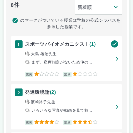
8件
のマークがついている授業は学校の公式シラバスを
参照した授業です。
1
スポーツバイオメカニクスⅠ
(1)
大島 雄治先生
まず、座席指定がないため仲の...
1
1
充実
楽単
2
発達環境論
(2)
濱崎裕子先生
いろいろな写真や動画を見て勉...
4
3.5
充実
楽単