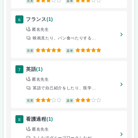
3
3
充実
楽単
6
フランス
(1)
匿名先生
映画見たり、パン食べたりする...
5
5
充実
楽単
7
英語
(1)
匿名先生
英語で自己紹介をしたり、医学...
3
3
充実
楽単
8
看護過程
(1)
匿名先生
みんなでグループワークしなが...