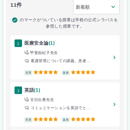
11件
のマークがついている授業は学校の公式シラバスを
参照した授業です。
1
医療安全論
(1)
甲斐由紀子先生
看護管理についての講義。患者...
5
5
充実
楽単
2
英語
(1)
廿日出勇先生
コミュニケーションを英語でと...
5
5
充実
楽単