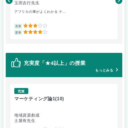
玉田吉行先生
新
アフリカの事がよくわかる テ...
星
3
充実
充
4
楽単
楽
充実度「★4以上」の授業
もっとみる
充実
マーケティング論1
(10)
ソ
地域資源創成
工
土屋有先生
片