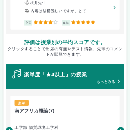
板井先生
内容は結構難しいですが、とて...
4
5
充実
楽単
評価は授業別の平均スコアです。
クリックすることで出席の有無やテスト情報、先輩のコメン
トが閲覧できます。
楽単度「★4以上」の授業
もっとみる
楽単
南アフリカ概論
(7)
英
工学部 物質環境工学科
教