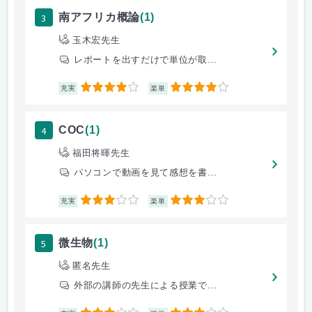
3
南アフリカ概論
(1)
玉木宏先生
レポートを出すだけで単位が取...
4
4
充実
楽単
4
COC
(1)
福田将暉先生
パソコンで動画を見て感想を書...
3
3
充実
楽単
5
微生物
(1)
匿名先生
外部の講師の先生による授業で...