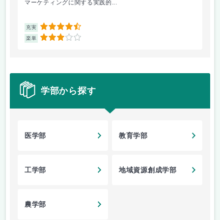
マーケティングに関する実践的...
ソ
4.5
充実
充
3
楽単
楽
学部から探す
医学部
教育学部
工学部
地域資源創成学部
農学部