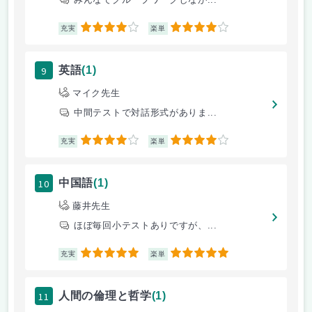
4
4
充実
楽単
9
英語
(1)
マイク先生
中間テストで対話形式がありま...
4
4
充実
楽単
10
中国語
(1)
藤井先生
ほぼ毎回小テストありですが、...
5
5
充実
楽単
11
人間の倫理と哲学
(1)