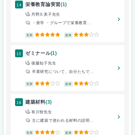
14
栄養教育論実習
(1)
丹野久美子先生
・座学 ・グループで栄養教育...
5
3
充実
楽単
15
ゼミナール
(1)
後藤知子先生
卒業研究について、自分たちで...
3
3
充実
楽単
16
建築材料
(3)
有川智先生
主に建築で使われる材料の説明...
4
3
充実
楽単