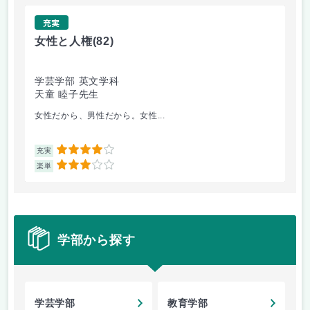
充実
女性と人権
(82)
ラ
学芸学部 英文学科
学
天童 睦子先生
天
女性だから、男性だから。女性...
女
4
充実
充
3
楽単
楽
学部から探す
学芸学部
教育学部