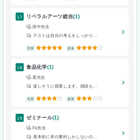
17
リベラルアーツ総合
(1)
田中先生
テストは自分の考えをしっかり...
5
4
充実
楽単
18
食品化学
(1)
星先生
楽しそうに授業します。雑談も...
4
3
充実
楽単
19
ゼミナール
(1)
Fk先生
基本的に本の要約しかしないの...