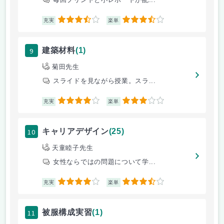
3.5
3.5
充実
楽単
9
建築材料
(1)
菊田先生
スライドを見ながら授業。スラ...
4
3
充実
楽単
10
キャリアデザイン
(25)
天童睦子先生
女性ならではの問題について学...
4
3.5
充実
楽単
11
被服構成実習
(1)