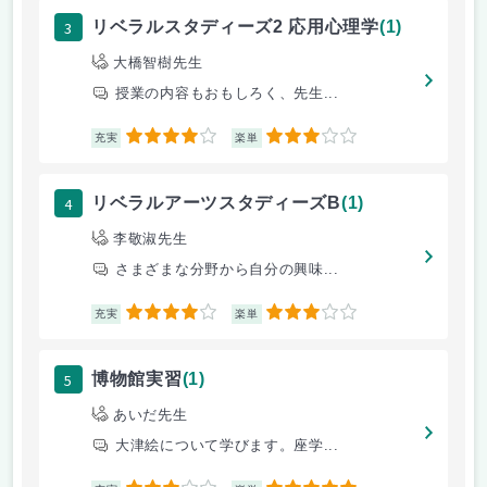
3
リベラルスタディーズ2 応用心理学
(1)
大橋智樹先生
授業の内容もおもしろく、先生...
4
3
充実
楽単
4
リベラルアーツスタディーズB
(1)
李敬淑先生
さまざまな分野から自分の興味...
4
3
充実
楽単
5
博物館実習
(1)
あいだ先生
大津絵について学びます。座学...