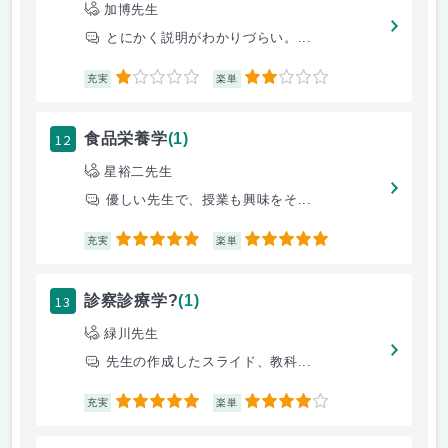
加博先生
とにかく説明がわかりづらい。...
1
2
充実
楽単
12
食品栄養学
(1)
星裕二先生
優しい先生で、授業も興味をそ...
5
5
充実
楽単
13
診察診療学?
(1)
緑川先生
先生の作成したスライド、教科...
5
4
充実
楽単