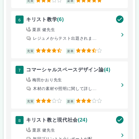
3
5
充実
楽単
6
キリスト教学
(6)
栗原 健先生
レジュメからテスト出題されま...
4.5
3.5
充実
楽単
7
コマーシャルスペースデザイン論
(4)
梅田かおり先生
木材の素材や照明に関して詳し...
3
3
充実
楽単
8
キリスト教と現代社会
(24)
栗原 健先生
毎回プリントと小レポートが配...