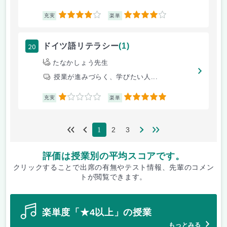
4
4
充実
楽単
20
ドイツ語リテラシー
(1)
たなかしょう先生
授業が進みづらく、学びたい人...
1
5
充実
楽単
2
3
1
評価は授業別の平均スコアです。
クリックすることで出席の有無やテスト情報、先輩のコメン
トが閲覧できます。
楽単度「★4以上」の授業
もっとみる