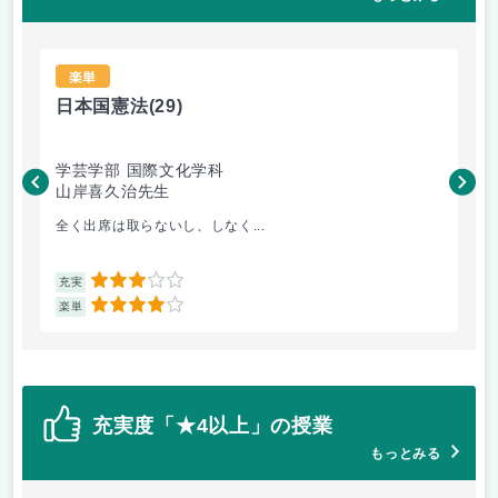
楽単
日本国憲法
(29)
キ
学芸学部 国際文化学科
現
山岸喜久治先生
天
全く出席は取らないし、しなく...
２
3
充実
充
4
楽単
楽
充実度「★4以上」の授業
もっとみる