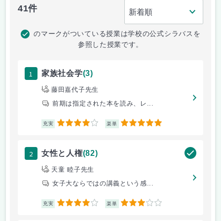
41件
のマークがついている授業は学校の公式シラバスを
参照した授業です。
1
家族社会学
(3)
藤田嘉代子先生
前期は指定された本を読み、レ...
4
5
充実
楽単
2
女性と人権
(82)
天童 睦子先生
女子大ならではの講義という感...
4
3
充実
楽単