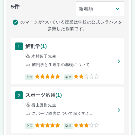
5件
のマークがついている授業は学校の公式シラバスを
参照した授業です。
1
解剖学
(1)
木村智子先生
解剖学と生理学の基礎について...
5
2
充実
楽単
2
スポーツ応用
(1)
横山茂樹先生
スポーツ障害について深く学ぶ...
5
3
充実
楽単