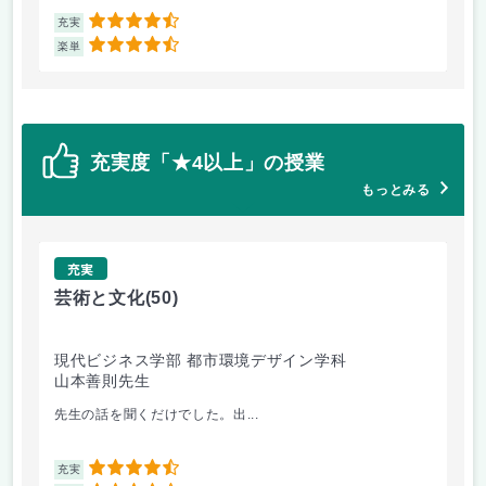
4.5
充実
充
4.5
楽単
楽
充実度「★4以上」の授業
もっとみる
充実
芸術と文化
(50)
芸
現代ビジネス学部 都市環境デザイン学科
現
山本善則先生
山
先生の話を聞くだけでした。出...
毎
4.5
充実
充