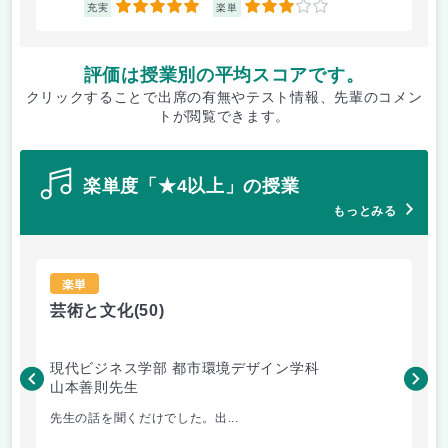
5
3
充実
楽単
評価は授業別の平均スコアです。
クリックすることで出席の有無やテスト情報、先輩のコメン
トが閲覧できます。
楽単度「★4以上」の授業
もっとみる
楽単
芸術と文化
(50)
社
現代ビジネス学部 都市環境デザイン学科
人
山本善則先生
松
先生の話を聞くだけでした。出...
社