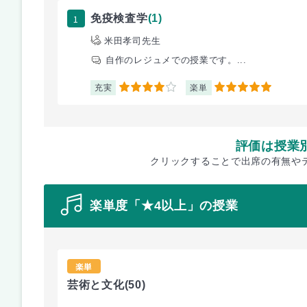
1
免疫検査学
(1)
米田孝司先生
自作のレジュメでの授業です。...
充実
楽単
4
5
評価は授業
クリックすることで出席の有無や
楽単度「★4以上」の授業
楽単
芸術と文化
(50)