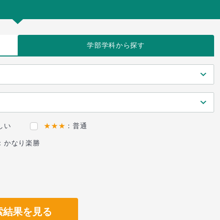
学部学科
から探す
しい
★★★
：普通
：かなり楽勝
索結果を見る