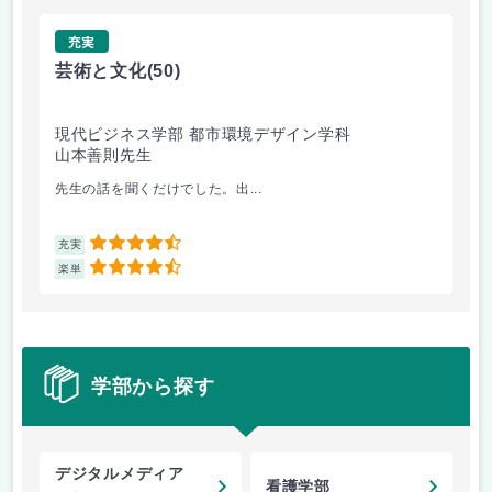
充実
芸術と文化
(50)
芸
現代ビジネス学部 都市環境デザイン学科
現
山本善則先生
山
先生の話を聞くだけでした。出...
毎
4.5
充実
充
4.5
楽単
楽
学部から探す
デジタルメディア
看護学部