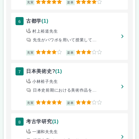
5
4
充実
楽単
6
古都学
(1)
村上裕道先生
先生がパワポを用いて授業して...
4
3
充実
楽単
7
日本美術史?
(1)
小林裕子先生
日本史前期における美術作品を...
5
3
充実
楽単
8
考古学研究
(1)
一瀬和夫先生