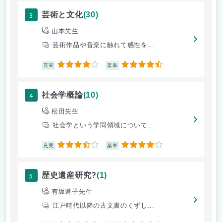
3
芸術と文化
(30)
山本先生
芸術作品や音楽に触れて感性を...
4
4.5
充実
楽単
4
社会学概論
(10)
松田先生
社会学という学問領域について...
3.5
4
充実
楽単
5
歴史遺産研究?
(1)
有坂道子先生
江戸時代以降の古文書のくずし...