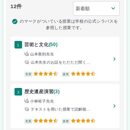
12件
のマークがついている授業は学校の公式シラバスを
参照した授業です。
1
芸術と文化
(50)
山本善則先生
山本先生のお話をただただ聞く...
4.5
4.5
充実
楽単
2
歴史遺産演習
(3)
小林裕子先生
テキストを用いた授業で読解能...
4.5
4.5
充実
楽単