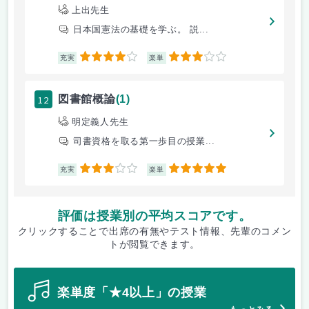
上出先生
日本国憲法の基礎を学ぶ。 説...
4
3
充実
楽単
12
図書館概論
(1)
明定義人先生
司書資格を取る第一歩目の授業...
3
5
充実
楽単
評価は授業別の平均スコアです。
クリックすることで出席の有無やテスト情報、先輩のコメン
トが閲覧できます。
楽単度「★4以上」の授業