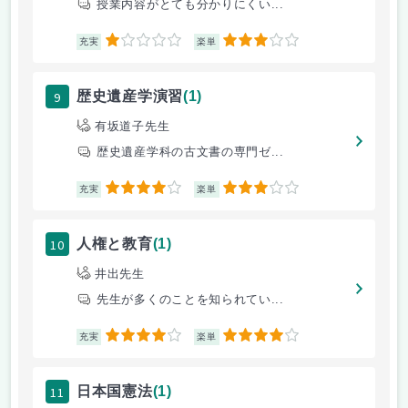
授業内容がとても分かりにくい...
1
3
充実
楽単
9
歴史遺産学演習
(1)
有坂道子先生
歴史遺産学科の古文書の専門ゼ...
4
3
充実
楽単
10
人権と教育
(1)
井出先生
先生が多くのことを知られてい...
4
4
充実
楽単
11
日本国憲法
(1)