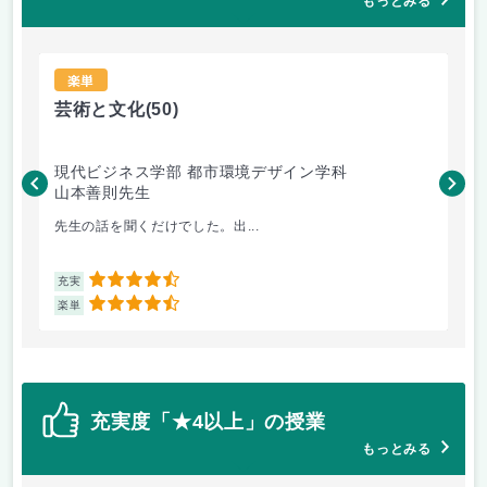
もっとみる
楽単
芸術と文化
(50)
社
現代ビジネス学部 都市環境デザイン学科
人
山本善則先生
松
先生の話を聞くだけでした。出...
社
4.5
充実
充
4.5
楽単
楽
充実度「★4以上」の授業
もっとみる