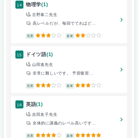
14
物理学
(1)
古野泰二先生
高レベルだが、毎回でてればど...
3
2
充実
楽単
15
ドイツ語
(1)
山田進先生
非常に難しいです。 予習復習...
3
3
充実
楽単
16
英語
(1)
吉田友子先生
全体的に講義のレベル高いです...
4
5
充実
楽単