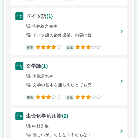
17
ドイツ語
(1)
荒井義之先生
ドイツ語の必修授業。内容は普...
4
3
充実
楽単
18
文学論
(1)
佐藤護先生
文学の基本を捕らえたとても充...
3
3
充実
楽単
19
生命化学応用論
(2)
中村先生
難しいが、可もなく不可もなく...