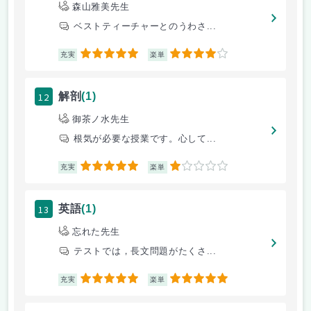
森山雅美先生
ベストティーチャーとのうわさ...
5
4
充実
楽単
12
解剖
(1)
御茶ノ水先生
根気が必要な授業です。心して...
5
1
充実
楽単
13
英語
(1)
忘れた先生
テストでは，長文問題がたくさ...
5
5
充実
楽単