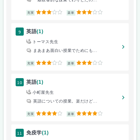
3
3
充実
楽単
9
英語
(1)
トーマス先生
まあまあ面白い授業でためにも...
3
3
充実
楽単
10
英語
(1)
小町屋先生
英語についての授業。楽だけど...
4
4
充実
楽単
11
免疫学
(1)