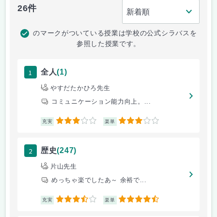
26件
のマークがついている授業は学校の公式シラバスを
参照した授業です。
1
全人
(1)
やすだたかひろ先生
コミュニケーション能力向上。...
3
3
充実
楽単
2
歴史
(247)
片山先生
めっちゃ楽でしたあ～ 余裕で...
3.5
4.5
充実
楽単