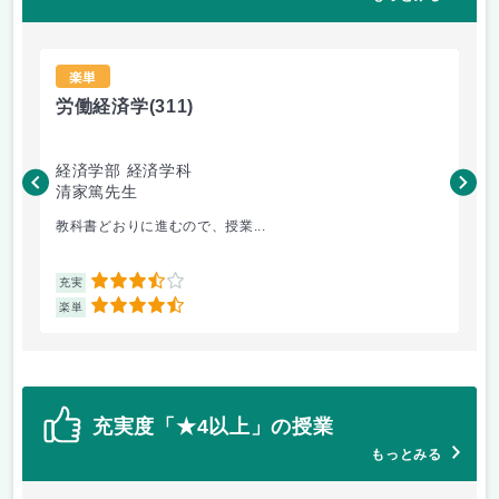
楽単
労働経済学
(311)
歴
経済学部 経済学科
商
清家篤先生
片
教科書どおりに進むので、授業...
講
3.5
充実
充
4.5
楽単
楽
充実度「★4以上」の授業
もっとみる