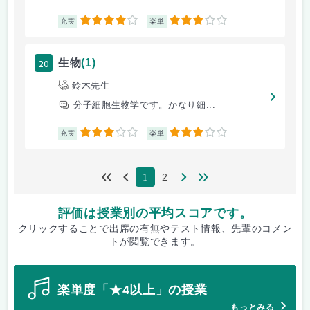
4
3
充実
楽単
20
生物
(1)
鈴木先生
分子細胞生物学です。かなり細...
3
3
充実
楽単
2
1
評価は授業別の平均スコアです。
クリックすることで出席の有無やテスト情報、先輩のコメン
トが閲覧できます。
楽単度「★4以上」の授業
もっとみる