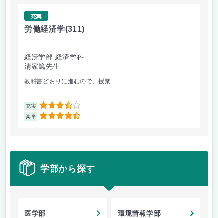
充実
労働経済学
(311)
イ
経済学部 経済学科
環
清家篤先生
村
教科書どおりに進むので、授業...
授業
3.5
充実
充
4.5
楽単
楽
学部から探す
医学部
環境情報学部