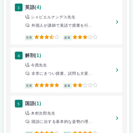
3
英語
(4)
シャビエルナンデス先生
外国人が講師で英語で授業を行...
3.5
3
充実
楽単
4
解剖
(1)
今西先生
非常にきつい授業。試問も大変...
5
2
充実
楽単
5
国語
(1)
木村次郎先生
国語に治する基本的な姿勢の理...