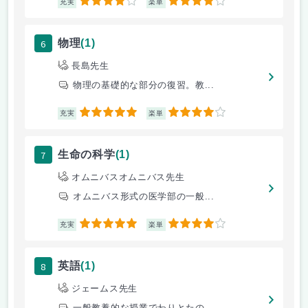
4
4
充実
楽単
6
物理
(1)
長島先生
物理の基礎的な部分の復習。教...
5
4
充実
楽単
7
生命の科学
(1)
オムニバスオムニバス先生
オムニバス形式の医学部の一般...
5
4
充実
楽単
8
英語
(1)
ジェームス先生
一般教養的な授業でわりとたの...