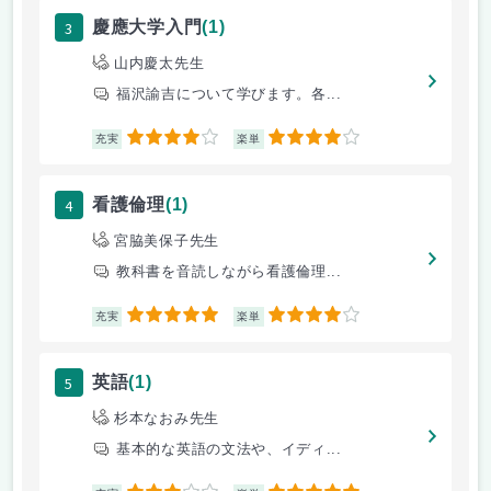
3
慶應大学入門
(1)
山内慶太先生
福沢諭吉について学びます。各...
4
4
充実
楽単
4
看護倫理
(1)
宮脇美保子先生
教科書を音読しながら看護倫理...
5
4
充実
楽単
5
英語
(1)
杉本なおみ先生
基本的な英語の文法や、イディ...