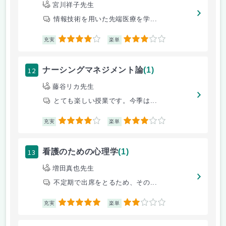
宮川祥子先生
情報技術を用いた先端医療を学...
4
3
充実
楽単
12
ナーシングマネジメント論
(1)
藤谷リカ先生
とても楽しい授業です。今季は...
4
3
充実
楽単
13
看護のための心理学
(1)
増田真也先生
不定期で出席をとるため、その...
5
2
充実
楽単