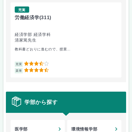
充実
労働経済学
(311)
イ
経済学部 経済学科
環
清家篤先生
村
教科書どおりに進むので、授業...
授業
3.5
充実
充
4.5
楽単
楽
学部から探す
医学部
環境情報学部