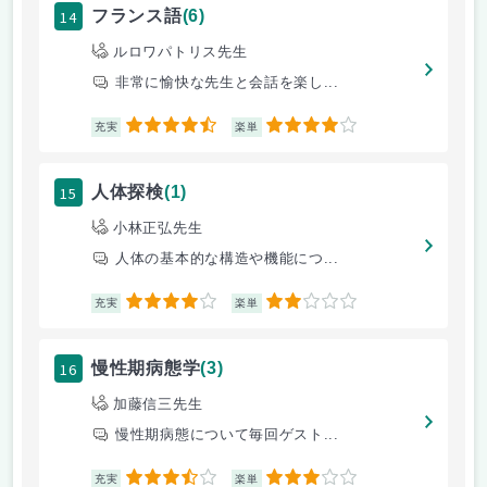
14
フランス語
(6)
ルロワパトリス先生
非常に愉快な先生と会話を楽し...
4.5
4
充実
楽単
15
人体探検
(1)
小林正弘先生
人体の基本的な構造や機能につ...
4
2
充実
楽単
16
慢性期病態学
(3)
加藤信三先生
慢性期病態について毎回ゲスト...
3.5
3
充実
楽単