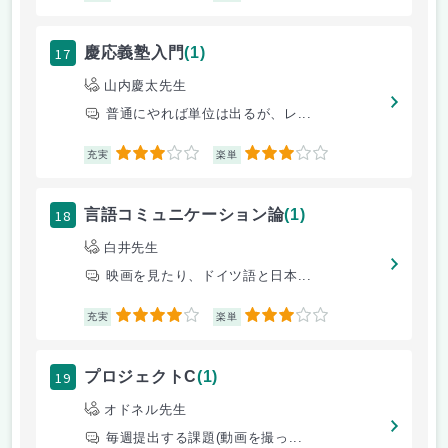
17
慶応義塾入門
(1)
山内慶太先生
普通にやれば単位は出るが、レ...
3
3
充実
楽単
18
言語コミュニケーション論
(1)
白井先生
映画を見たり、ドイツ語と日本...
4
3
充実
楽単
19
プロジェクトC
(1)
オドネル先生
毎週提出する課題(動画を撮っ...