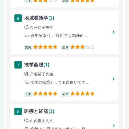
3
5
充実
楽単
6
地域看護学
(1)
金子仁子先生
通年が原則。 前期では質的研...
5
3
充実
楽単
7
法学基礎
(1)
戸谷裕子先生
法学の授業としても面白いです...
5
5
充実
楽単
8
医療と経済
(1)
山内慶太先生
今年は２回ほどオンライン、残...