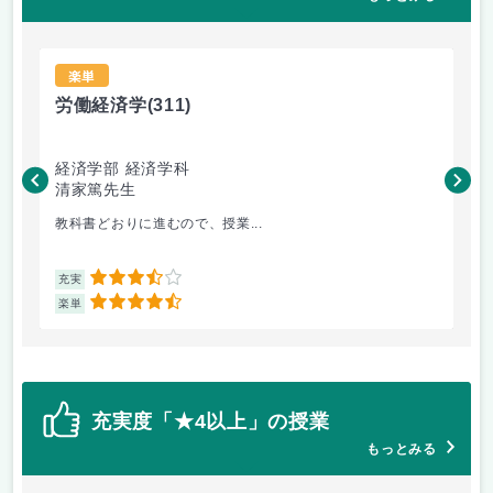
楽単
労働経済学
(311)
歴
経済学部 経済学科
商
清家篤先生
片
教科書どおりに進むので、授業...
講
3.5
充実
充
4.5
楽単
楽
充実度「★4以上」の授業
もっとみる