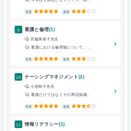
5
3
充実
楽単
9
看護と倫理
(1)
宮脇美保子先生
看護における倫理観について、...
5
3
充実
楽単
10
ナーシングマネジメント
(2)
小池智子先生
看護だけではなくその周辺知識...
5
3.5
充実
楽単
11
情報リテラシー
(1)