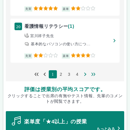
5
2
充実
楽単
20
看護情報リテラシー
(1)
宮川祥子先生
基本的なパソコンの使い方につ...
2
4
充実
楽単
2
3
4
1
評価は授業別の平均スコアです。
クリックすることで出席の有無やテスト情報、先輩のコメン
トが閲覧できます。
楽単度「★4以上」の授業
もっとみる