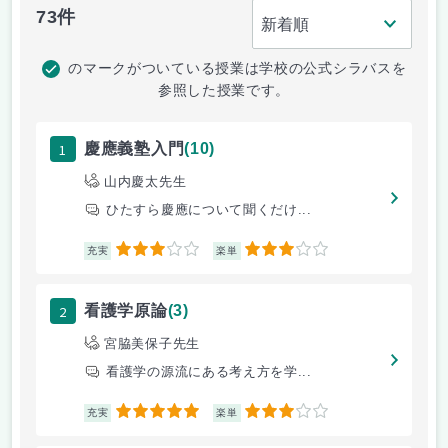
73件
のマークがついている授業は学校の公式シラバスを
参照した授業です。
1
慶應義塾入門
(10)
山内慶太先生
ひたすら慶應について聞くだけ...
3
3
充実
楽単
2
看護学原論
(3)
宮脇美保子先生
看護学の源流にある考え方を学...
5
3
充実
楽単