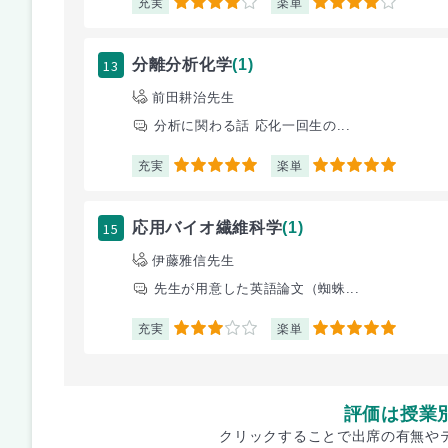
充実
楽単
4
4
13
分離分析化学
(1)
前田耕治先生
分析に関わる話 応化一回生の...
充実
楽単
5
5
15
応用バイオ繊維科学
(1)
伊藤雅信先生
先生が用意した英語論文（蜘蛛...
充実
楽単
3
5
評価は授業
クリックすることで出席の有無や