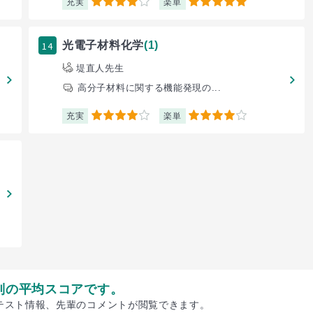
充実
楽単
4
5
14
光電子材料化学
(1)
堤直人先生
高分子材料に関する機能発現の...
充実
楽単
4
4
別の平均スコアです。
テスト情報、先輩のコメントが閲覧できます。