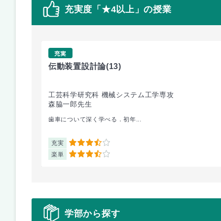
充実度「★4以上」の授業
充実
伝動装置設計論
(13)
工芸科学研究科 機械システム工学専攻
森脇一郎先生
歯車について深く学べる．初年...
充実
3.5
楽単
3.5
学部から探す