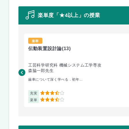
楽単度「★4以上」の授業
楽単
伝動装置設計論
(13)
工芸科学研究科 機械システム工学専攻
森脇一郎先生
歯車について深く学べる．初年...
充実
3.5
楽単
3.5