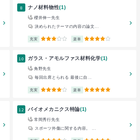
8
ナノ材料物性
(1)
櫻井伸一先生
決められたテーマの内容の論文...
充実
楽単
3
4
10
ガラス・アモルファス材料化学
(1)
角野先生
毎回出席とられる 最後に自...
充実
楽単
4
5
12
バイオメカニクス特論
(1)
常岡秀行先生
スポーツ外傷に関する内容。 ...