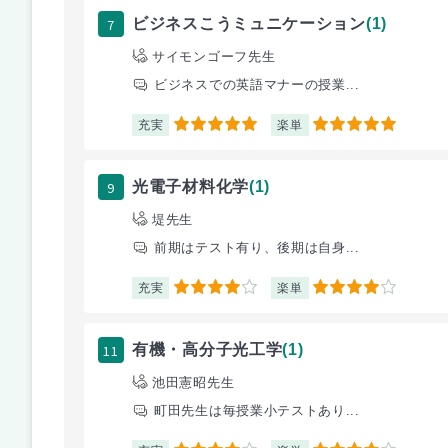
7
ビジネスこうミュニケーション
(1)
サイモンゴーフ先生
ビジネスでの英語マナーの授業...
充実
楽単
5
5
9
光電子材料化学
(1)
堤先生
前期はテスト有り、後期は自身...
充実
楽単
4
4
11
有機・高分子光工学
(1)
池田憲昭先生
町田先生は毎授業小テストあり...