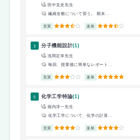
田中克史先生
繊維全般について習う。 期末...
充実
楽単
3.5
3.5
3
分子機能設計
(1)
浅岡定幸先生
毎回、授業後に簡単なレポート...
充実
楽単
3
5
5
化学工学特論
(1)
堀内淳一先生
化学工学について、化学の計算...
充実
楽単
4
4