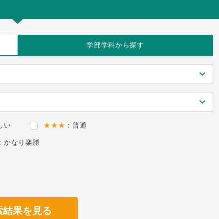
学部学科
から探す
しい
★★★
：普通
：かなり楽勝
索結果を見る