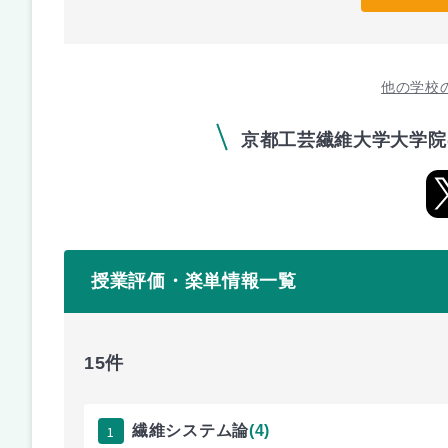
他の学校
京都工芸繊維大学大学院
授業評価・楽単情報一覧
15件
1
繊維システム論
(4)