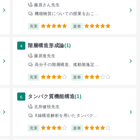
藤原さん先生
機能物質についての授業をおこ...
充実
楽単
5
5
4
階層構造形成論
(1)
藤原進先生
高分子の階層構造、搖動散逸定...
充実
楽単
4
3
6
タンパク質機能構造
(1)
北所健悟先生
X線構造解析を用いたタンパク...
充実
楽単
4
4