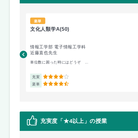
楽単
文化人類学A
(50)
情報工学部 電子情報工学科
近藤直也先生
単位数に困った時にはどうぞ ...
充実
4
楽単
4.5
充実度「★4以上」の授業