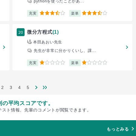
pythonを使ったことがあ...
充実
楽単
3.5
3.5
20
微分方程式
(1)
本田あおい先生
先生が非常に分かりくいし、課...
充実
楽単
1
1
2
3
4
5
別の平均スコアです。
テスト情報、先輩のコメントが閲覧できます。
もっとみる