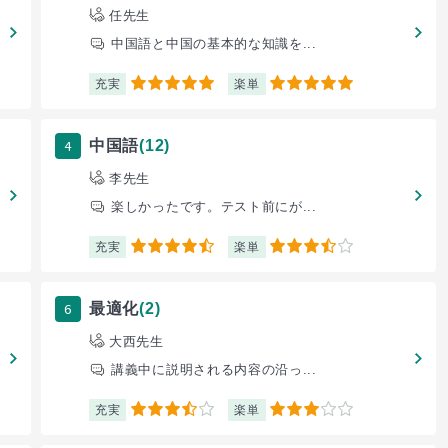
任先生
中国語と中国の基本的な知識を...
充実
楽単
5
5
4
中国語
(12)
李先生
楽しかったです。テスト前にが...
充実
楽単
4.5
3.5
6
最適化
(2)
大西先生
講義中に説明される内容の沿っ...
充実
楽単
3.5
3