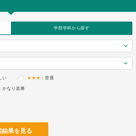
学部学科
から探す
しい
★★★
：普通
：かなり楽勝
索結果を見る