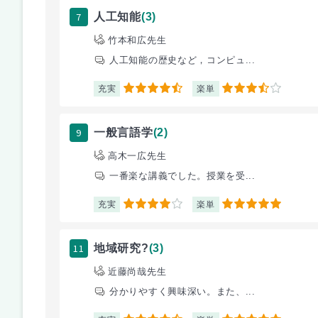
7
人工知能
(3)
竹本和広先生
人工知能の歴史など，コンピュ...
充実
楽単
4.5
3.5
9
一般言語学
(2)
高木一広先生
一番楽な講義でした。授業を受...
充実
楽単
4
5
11
地域研究?
(3)
近藤尚哉先生
分かりやすく興味深い。また、...