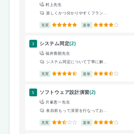
村上先生
楽しくかつ分かりやすくフラン...
充実
楽単
5
4
3
システム同定
(2)
福井善朗先生
システム同定について丁寧に解...
充実
楽単
4.5
3.5
5
ソフトウェア設計演習
(2)
片峯恵一先生
各自前もって演習を行なってお...
充実
楽単
2.5
4