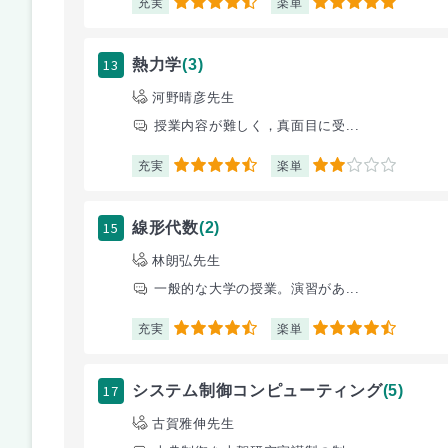
充実
楽単
4.5
5
13
熱力学
(3)
河野晴彦先生
授業内容が難しく，真面目に受...
充実
楽単
4.5
2
15
線形代数
(2)
林朗弘先生
一般的な大学の授業。演習があ...
充実
楽単
4.5
4.5
17
システム制御コンピューティング
(5)
古賀雅伸先生