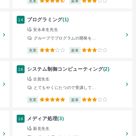
充実
楽単
4.5
3
14
プログラミング
(1)
安永卓生先生
グループでプログラムの開発を...
充実
楽単
3
3
16
システム制御コンピューティング
(2)
古賀先生
とてもやくにたつので受講して...
充実
楽単
5
3
18
メディア処理
(3)
新見先生