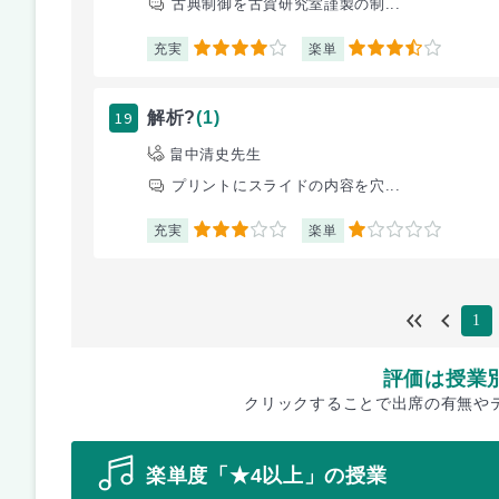
古典制御を古賀研究室謹製の制...
充実
楽単
4
3.5
19
解析?
(1)
畠中清史先生
プリントにスライドの内容を穴...
充実
楽単
3
1
1
評価は授業
クリックすることで出席の有無や
楽単度「★4以上」の授業