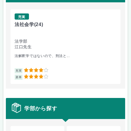
充実
法社会学
(24)
画
法学部
芸
江口先生
米
法解釈学ではないので、刑法と...
良
4
充実
充
4
楽単
楽
学部から探す