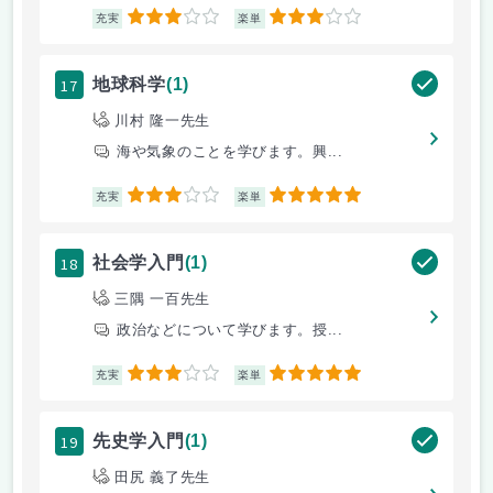
3
3
充実
楽単
17
地球科学
(1)
川村 隆一先生
海や気象のことを学びます。興...
3
5
充実
楽単
18
社会学入門
(1)
三隅 一百先生
政治などについて学びます。授...
3
5
充実
楽単
19
先史学入門
(1)
田尻 義了先生