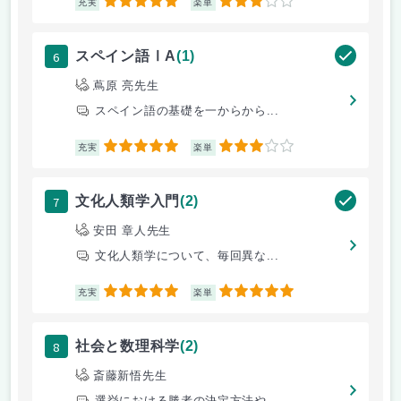
5
3
充実
楽単
6
スペイン語ⅠA
(1)
蔦原 亮先生
スペイン語の基礎を一からから...
5
3
充実
楽単
7
文化人類学入門
(2)
安田 章人先生
文化人類学について、毎回異な...
5
5
充実
楽単
8
社会と数理科学
(2)
斎藤新悟先生
選挙における勝者の決定方法や...