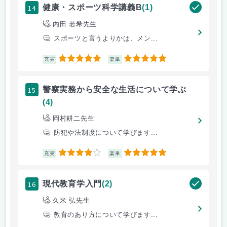
14
健康・スポーツ科学講義B
(1)
内田 若希先生
スポーツと言うよりかは、メン...
5
5
充実
楽単
15
警察実務から安全な生活について学ぶ
(4)
岡村耕二先生
防犯や法制度について学びます...
4
5
充実
楽単
16
現代教育学入門
(2)
久米 弘先生
教育のあり方について学びます...