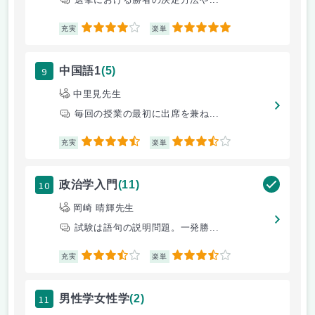
4
5
充実
楽単
9
中国語1
(5)
中里見先生
毎回の授業の最初に出席を兼ね...
4.5
3.5
充実
楽単
10
政治学入門
(11)
岡崎 晴輝先生
試験は語句の説明問題。一発勝...
3.5
3.5
充実
楽単
11
男性学女性学
(2)