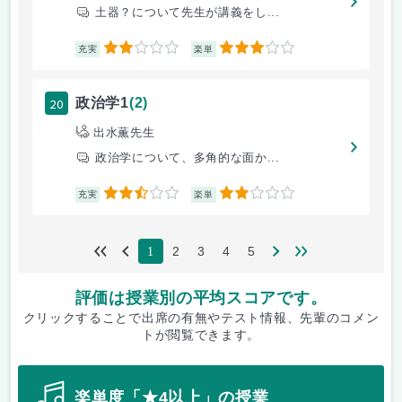
土器？について先生が講義をし...
2
3
充実
楽単
20
政治学1
(2)
出水薫先生
政治学について、多角的な面か...
2.5
2
充実
楽単
2
3
4
5
1
評価は授業別の平均スコアです。
クリックすることで出席の有無やテスト情報、先輩のコメン
トが閲覧できます。
楽単度「★4以上」の授業