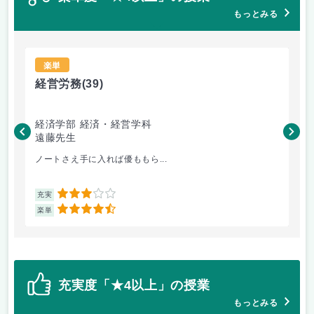
もっとみる
楽単
経営労務
(39)
経
経済学部 経済・経営学科
経
遠藤先生
遠
ノートさえ手に入れば優ももら...
量
3
充実
充
4.5
楽単
楽
充実度「★4以上」の授業
もっとみる