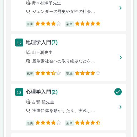
野々村淑子先生
ジェンダーの歴史や女性の社会...
4
5
充実
楽単
12
地理学入門
(7)
山下潤先生
脱炭素社会への取り組みなどを...
3.5
4
充実
楽単
13
心理学入門
(2)
古賀 聡先生
実際に体を動かしたり、実践し...
4
4.5
充実
楽単