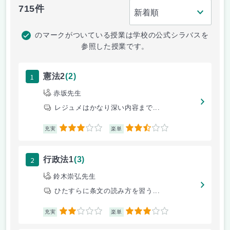
715件
のマークがついている授業は学校の公式シラバスを
参照した授業です。
1
憲法2
(2)
赤坂先生
レジュメはかなり深い内容まで...
3
2.5
充実
楽単
2
行政法1
(3)
鈴木崇弘先生
ひたすらに条文の読み方を習う...
2
3
充実
楽単