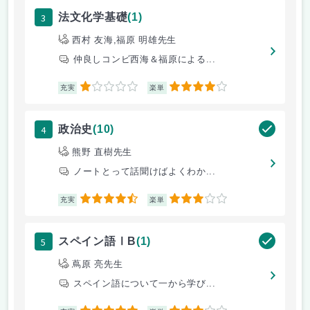
3
法文化学基礎
(1)
西村 友海,福原 明雄先生
仲良しコンビ西海＆福原による...
1
4
充実
楽単
4
政治史
(10)
熊野 直樹先生
ノートとって話聞けばよくわか...
4.5
3
充実
楽単
5
スペイン語ⅠB
(1)
蔦原 亮先生
スペイン語について一から学び...