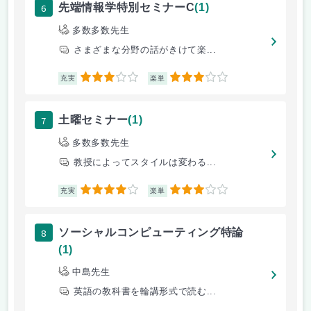
6
先端情報学特別セミナーC
(1)
多数多数先生
さまざまな分野の話がきけて楽...
3
3
充実
楽単
7
土曜セミナー
(1)
多数多数先生
教授によってスタイルは変わる...
4
3
充実
楽単
8
ソーシャルコンピューティング特論
(1)
中島先生
英語の教科書を輪講形式で読む...