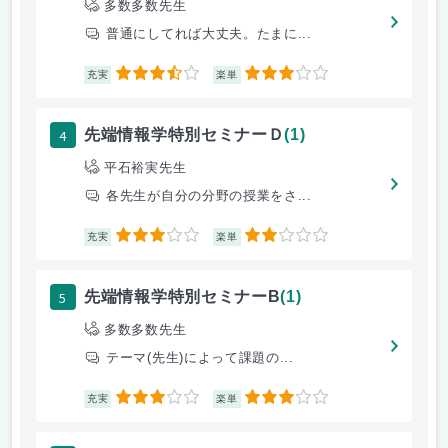
多数多数先生
普通にしてれば大丈夫。たまに...
3.5
3
充実
楽単
4
先端情報学特別セミナーＤ
(1)
平石裕実先生
各先生が自分の分野の授業をさ...
3
2
充実
楽単
5
先端情報学特別セミナーB
(1)
多数多数先生
テーマ(先生)によって課題の...
3
3
充実
楽単