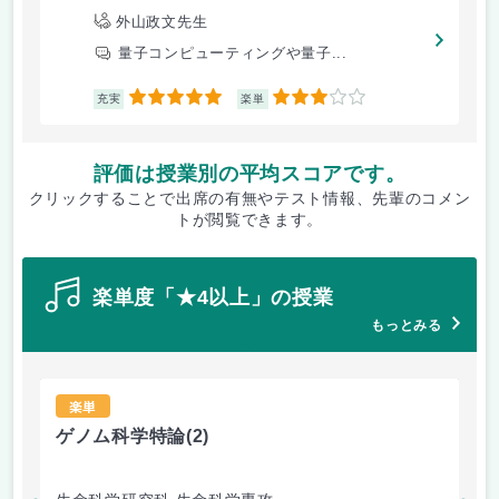
外山政文先生
量子コンピューティングや量子...
5
3
充実
楽単
評価は授業別の平均スコアです。
クリックすることで出席の有無やテスト情報、先輩のコメン
トが閲覧できます。
楽単度「★4以上」の授業
もっとみる
楽単
ゲノム科学特論
(2)
宇