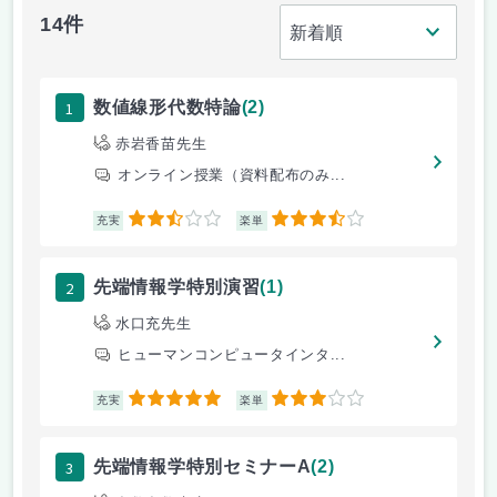
14件
1
数値線形代数特論
(2)
赤岩香苗先生
オンライン授業（資料配布のみ...
2.5
3.5
充実
楽単
2
先端情報学特別演習
(1)
水口充先生
ヒューマンコンピュータインタ...
5
3
充実
楽単
3
先端情報学特別セミナーA
(2)