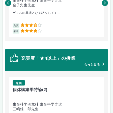
生命科学研究科 生命科学専攻
経
金子先生先生
岸
ゲノムの基礎となる話をしてく...
宇
3.5
充実
充
4
楽単
楽
充実度「★4以上」の授業
もっとみる
充実
個体構築学特論
(2)
先
生命科学研究科 生命科学専攻
経
三嶋雄一郎先生
多