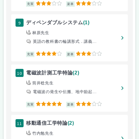
3
3
充実
楽単
9
ディペンダブルシステム
(1)
林原先生
英語の教科書の輪講形式．講義...
4
3
充実
楽単
10
電磁波計測工学特論
(2)
筒井稔先生
電磁波の発生や伝搬、地中励起...
5
3
充実
楽単
11
移動通信工学特論
(2)
竹内勉先生