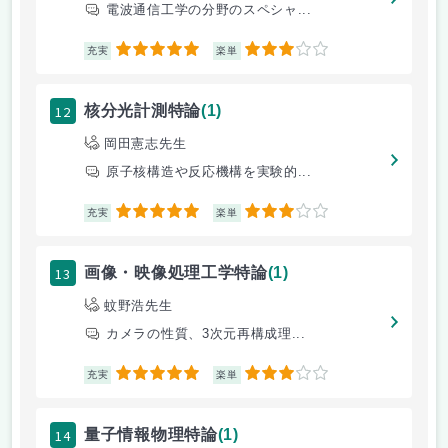
電波通信工学の分野のスペシャ...
5
3
充実
楽単
12
核分光計測特論
(1)
岡田憲志先生
原子核構造や反応機構を実験的...
5
3
充実
楽単
13
画像・映像処理工学特論
(1)
蚊野浩先生
カメラの性質、3次元再構成理...
5
3
充実
楽単
14
量子情報物理特論
(1)