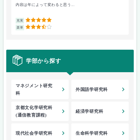
内容は年によって変わると思う...
講義
5
充実
充
3.5
楽単
楽
学部から探す
マネジメント研究
外国語学研究科
科
京都文化学研究科
経済学研究科
(通信教育課程)
現代社会学研究科
生命科学研究科