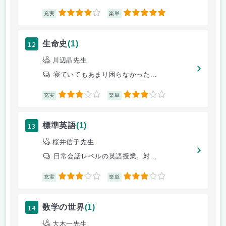
4
5
充実
楽単
12
生命史
(1)
川辺晶先生
寝ていてもあまり困らなかった...
3
3
充実
楽単
13
標準英語
(1)
桜井信子先生
日常会話レベルの英語授業。対...
3
3
充実
楽単
14
数学の世界
(1)
大木一先生