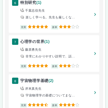
6
特別研究
(1)
千葉志信先生
楽しく学べる。先生も厳しくな...
5
3
充実
楽単
7
心理学の世界
(1)
藤原勇先生
非常にわかりやすい説明で、話...
5
3
充実
楽単
8
宇宙物理学基礎
(2)
岸本真先生
宇宙物理学の基礎についてまな...
4.5
4
充実
楽単