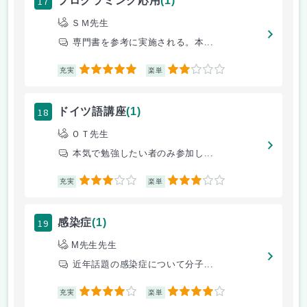
17
プログラミング応用
(1)
ＳＭ先生
専門書を参考に実施される。本...
5
2
充実
楽単
18
ドイツ語講座
(1)
ＯＴ先生
本気で勉強したい者のみ参加し...
3
3
充実
楽単
19
感染症
(1)
M先生先生
近年話題の感染症について分子...
4
4
充実
楽単