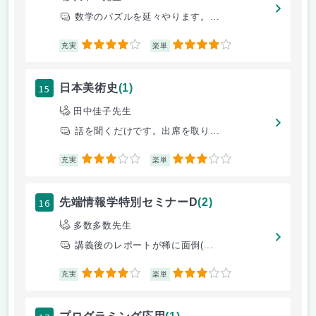
数学のパズルを延々やります。...
4
4
充実
楽単
15
日本美術史
(1)
田中佳子先生
話を聞くだけです。出席を取り...
3
3
充実
楽単
16
先端情報学特別セミナーD
(2)
多数多数先生
講義後のレポートが稀に面倒(...
4
3
充実
楽単