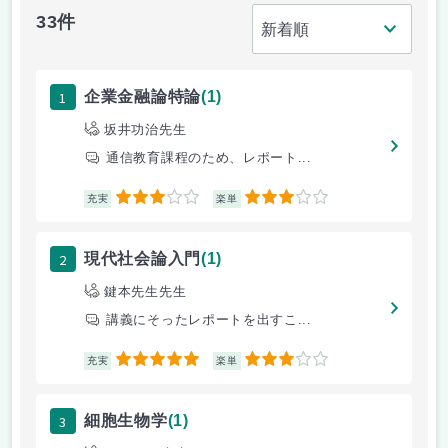
33件
1
企業金融論特論
(1)
坂井功治先生
通信教育課程のため、レポート...
3
3
充実
楽単
2
現代社会論入門
(1)
鍵本先生先生
講義にそったレポートを出すこ...
5
3
充実
楽単
3
細胞生物学
(1)