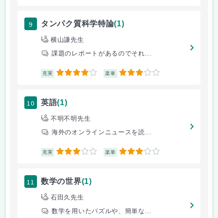
9
タンパク質科学特論
(1)
横山謙先生
課題のレポートがあるのでそれ...
4
3
充実
楽単
10
英語
(1)
不明不明先生
海外のオンラインニュースを読...
3
3
充実
楽単
11
数学の世界
(1)
石田久先生
数学を用いたパズルや、簡単な...