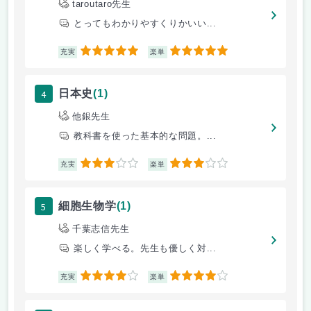
taroutaro先生
とってもわかりやすくりかいい...
5
5
充実
楽単
4
日本史
(1)
他銀先生
教科書を使った基本的な問題。...
3
3
充実
楽単
5
細胞生物学
(1)
千葉志信先生
楽しく学べる。先生も優しく対...
4
4
充実
楽単