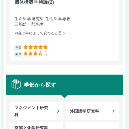
個体構築学特論
(2)
先
生命科学研究科 生命科学専攻
経
三嶋雄一郎先生
多
内容は年によって変わると思う...
講義
5
充実
充
3.5
楽単
楽
学部から探す
マネジメント研究
外国語学研究科
科
京都文化学研究科