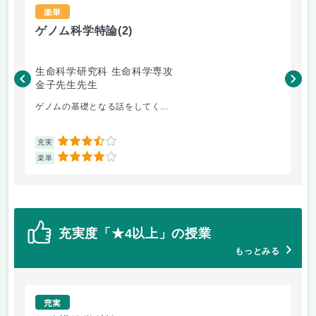
楽単
ゲノム科学特論
(2)
宇
生命科学研究科 生命科学専攻
経
金子先生先生
岸
ゲノムの基礎となる話をしてく...
宇
3.5
充実
充
4
楽単
楽
充実度「★4以上」の授業
もっとみる
充実