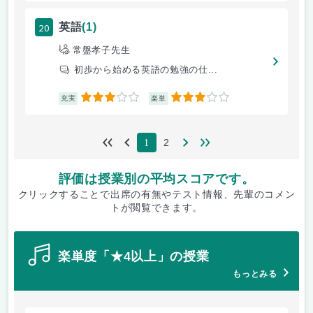
20
英語
(1)
常盤孝子先生
初歩から始める英語の勉強の仕...
3
3
充実
楽単
2
1
評価は授業別の平均スコアです。
クリックすることで出席の有無やテスト情報、先輩のコメン
トが閲覧できます。
楽単度「★4以上」の授業
もっとみる