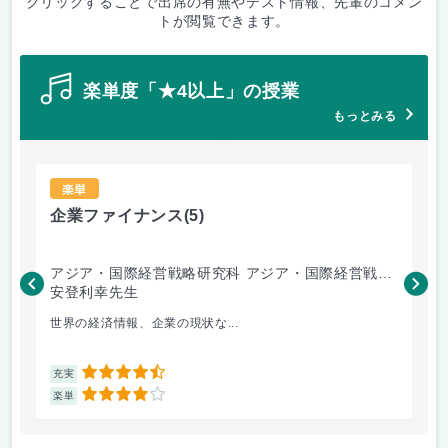
クリックすることで出席の有無やテスト情報、先輩のコメン
トが閲覧できます。
楽単度「★4以上」の授業
もっとみる
楽単
企業ファイナンス
(5)
会
アジア・国際経営戦略研究科 アジア・国際経営戦略
ア
専攻
安登利幸先生
専
三
世界の経済情報、企業の現状な...
よ
4.5
充実
充
4
楽単
楽