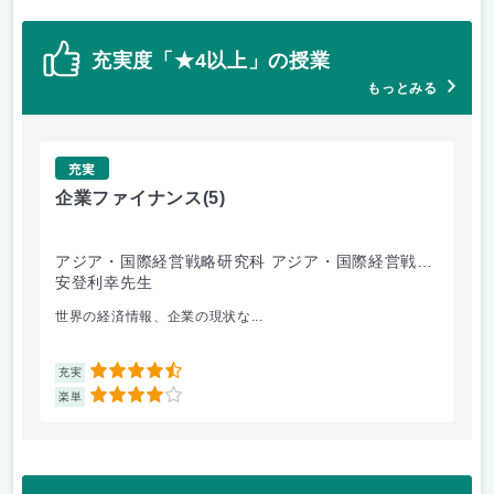
充実度「★4以上」の授業
もっとみる
充実
企業ファイナンス
(5)
環
アジア・国際経営戦略研究科 アジア・国際経営戦略
経
専攻
安登利幸先生
竹
世界の経済情報、企業の現状な...
毎
4.5
充実
充
4
楽単
楽