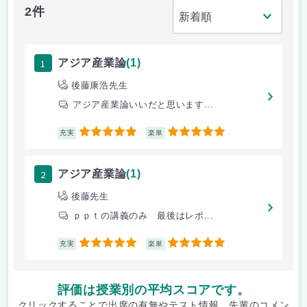
2件
1
アジア産業論
(1)
後藤康浩先生
アジア産業論いいだと思います...
5
5
充実
楽単
2
アジア産業論
(1)
後藤先生
ｐｐｔの講義のみ 最後はレポ...
5
5
充実
楽単
評価は授業別の平均スコアです。
クリックすることで出席の有無やテスト情報、先輩のコメン