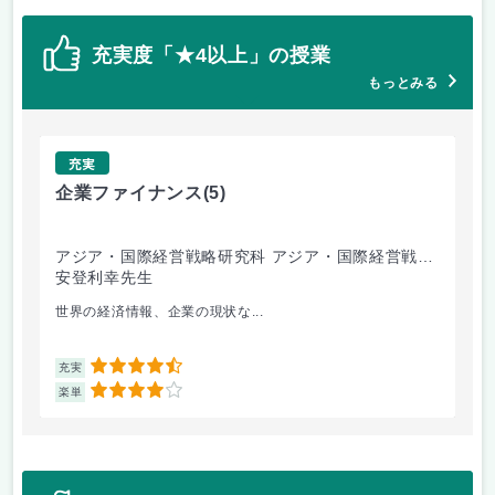
充実度「★4以上」の授業
もっとみる
充実
企業ファイナンス
(5)
環
アジア・国際経営戦略研究科 アジア・国際経営戦略
経
専攻
安登利幸先生
竹
世界の経済情報、企業の現状な...
毎
4.5
充実
充
4
楽単
楽