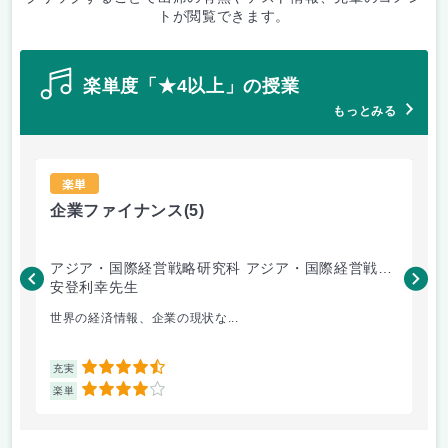
トが閲覧できます。
楽単度「★4以上」の授業
もっとみる
楽単
企業ファイナンス
(5)
会
アジア・国際経営戦略研究科 アジア・国際経営戦略
ア
専攻
安登利幸先生
専
三
世界の経済情報、企業の現状な...
よ
4.5
充実
充
4
楽単
楽