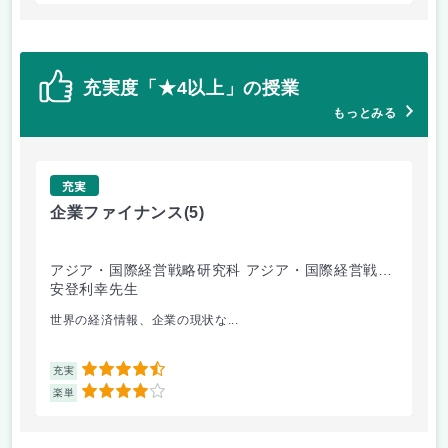
充実度「★4以上」の授業
もっとみる
充実
企業ファイナンス
(5)
環
アジア・国際経営戦略研究科 アジア・国際経営戦略
経
専攻
安登利幸先生
竹
世界の経済情報、企業の現状な...
毎
4.5
充実
充
4
楽単
楽