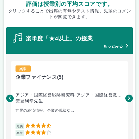
評価は授業別の平均スコアです。
クリックすることで出席の有無やテスト情報、先輩のコメン
トが閲覧できます。
楽単度「★4以上」の授業
もっとみる
楽単
企業ファイナンス
(5)
会
アジア・国際経営戦略研究科 アジア・国際経営戦略
ア
専攻
安登利幸先生
専
三
世界の経済情報、企業の現状な...
よ
4.5
充実
充
4
楽単
楽