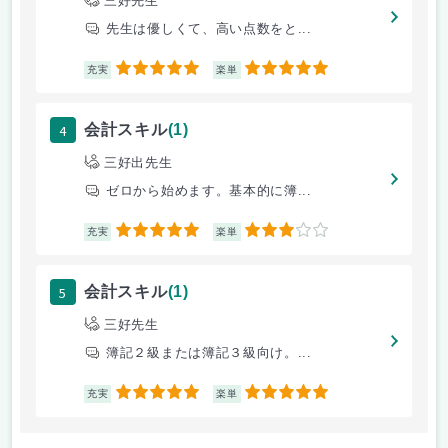
三好先生
先生は優しくて、高い点数をと...
5
5
充実
楽単
4
会計スキル
(1)
三好出先生
ゼロから始めます。基本的に簿...
5
3
充実
楽単
5
会計スキル
(1)
三好先生
簿記２級または簿記３級向け。...
5
5
充実
楽単