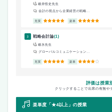
碓井悟史先生
会計の視点から企業経営の戦略...
充実
楽単
5
5
3
戦略会計論
(1)
碓氷先生
グローバルコミュニケーション...
充実
楽単
5
4
評価は授業
クリックすることで出席の有無や
楽単度「★4以上」の授業