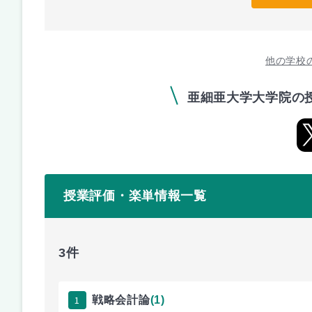
他の学校
亜細亜大学大学院の
授業評価・楽単情報一覧
3件
1
戦略会計論
(1)