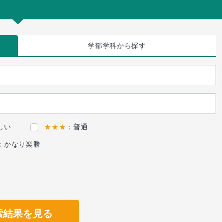
学部学科
から探す
しい
★★★
：普通
：かなり楽勝
索結果を見る