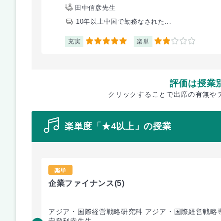
田中信彦先生
10年以上中国で勤務なされた...
充実
楽単
5
2
評価は授業
クリックすることで出席の有無や
楽単度「★4以上」の授業
楽単
企業ファイナンス
(5)
アジア・国際経営戦略研究科 アジア・国際経営戦略
安登利幸先生