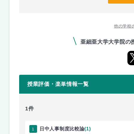
他の学校
亜細亜大学大学院の
授業評価・楽単情報一覧
1件
1
日中人事制度比較論
(1)