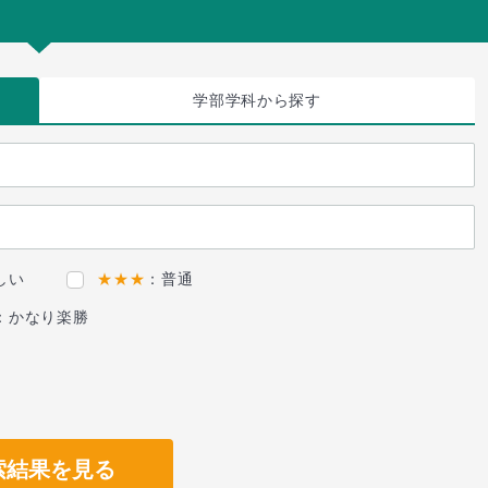
学部学科
から探す
しい
★★★
：普通
：かなり楽勝
索結果を見る