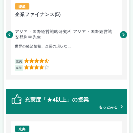
楽単
企業ファイナンス
(5)
会
アジア・国際経営戦略研究科 アジア・国際経営戦略
ア
専攻
安登利幸先生
専
三
世界の経済情報、企業の現状な...
よ
4.5
充実
充
4
楽単
楽
充実度「★4以上」の授業
もっとみる
充実