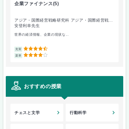
企業ファイナンス
(5)
環
アジア・国際経営戦略研究科 アジア・国際経営戦略
経
専攻
安登利幸先生
竹
世界の経済情報、企業の現状な...
毎
4.5
充実
充
4
楽単
楽
おすすめの授業
チェスと文学
行動科学