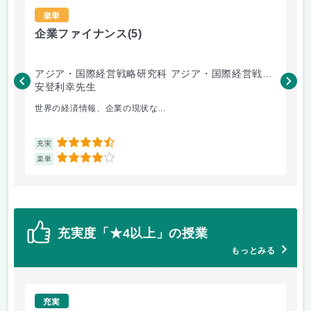
楽単
企業ファイナンス
(5)
会
アジア・国際経営戦略研究科 アジア・国際経営戦略
ア
専攻
安登利幸先生
専
三
世界の経済情報、企業の現状な...
よ
4.5
充実
充
4
楽単
楽
充実度「★4以上」の授業
もっとみる
充実