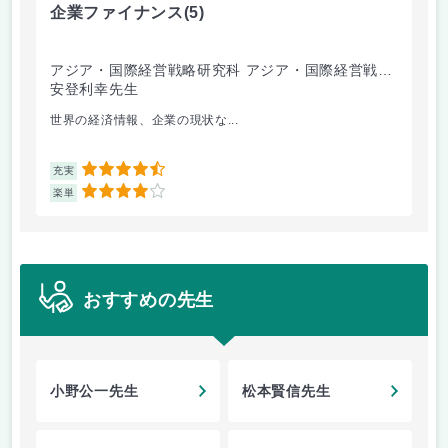
企業ファイナンス
(5)
環
アジア・国際経営戦略研究科 アジア・国際経営戦略
経
専攻
安登利幸先生
竹
世界の経済情報、企業の現状な...
毎
4.5
充実
充
4
楽単
楽
おすすめの先生
小野公一先生
松本賢信先生