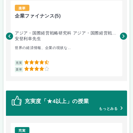
楽単
企業ファイナンス
(5)
会
アジア・国際経営戦略研究科 アジア・国際経営戦略
ア
専攻
安登利幸先生
専
三
世界の経済情報、企業の現状な...
よ
4.5
充実
充
4
楽単
楽
充実度「★4以上」の授業
もっとみる
充実