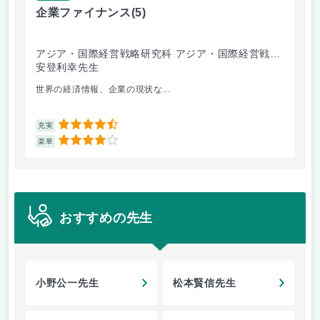
企業ファイナンス
(5)
環
アジア・国際経営戦略研究科 アジア・国際経営戦略
経
専攻
安登利幸先生
竹
世界の経済情報、企業の現状な...
毎
4.5
充実
充
4
楽単
楽
おすすめの先生
小野公一先生
松本賢信先生