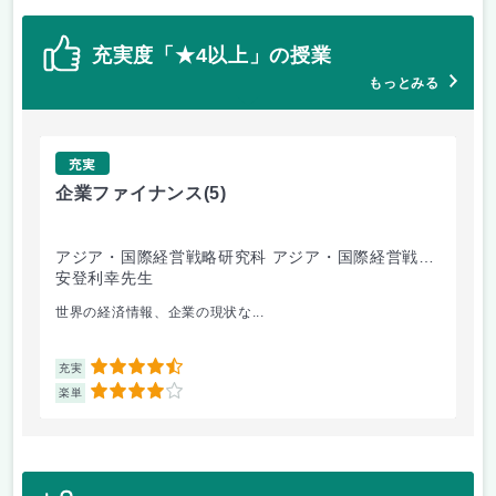
充実度「★4以上」の授業
もっとみる
充実
企業ファイナンス
(5)
環
アジア・国際経営戦略研究科 アジア・国際経営戦略
経
専攻
安登利幸先生
竹
世界の経済情報、企業の現状な...
毎
4.5
充実
充
4
楽単
楽