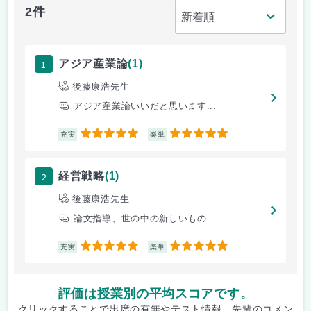
2件
1
アジア産業論
(1)
後藤康浩先生
アジア産業論いいだと思います...
5
5
充実
楽単
2
経営戦略
(1)
後藤康浩先生
論文指導、世の中の新しいもの...
5
5
充実
楽単
評価は授業別の平均スコアです。
クリックすることで出席の有無やテスト情報、先輩のコメン