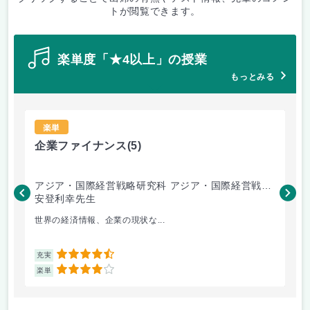
トが閲覧できます。
楽単度「★4以上」の授業
もっとみる
楽単
企業ファイナンス
(5)
会
アジア・国際経営戦略研究科 アジア・国際経営戦略
ア
専攻
安登利幸先生
専
三
世界の経済情報、企業の現状な...
よ
4.5
充実
充
4
楽単
楽