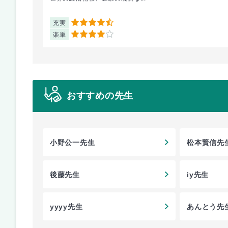
充実
4.5
楽単
4
おすすめの先生
小野公一先生
松本賢信先
後藤先生
iy先生
yyyy先生
あんとう先