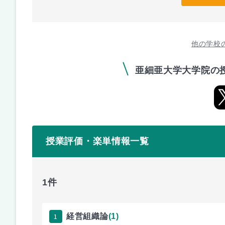
他の学校
亜細亜大学大学院の
授業評価・楽単情報一覧
1件
1
経営組織論
(1)