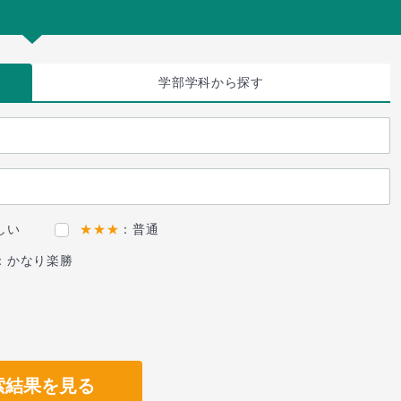
学部学科
から探す
しい
★★★
：普通
：かなり楽勝
索結果を見る