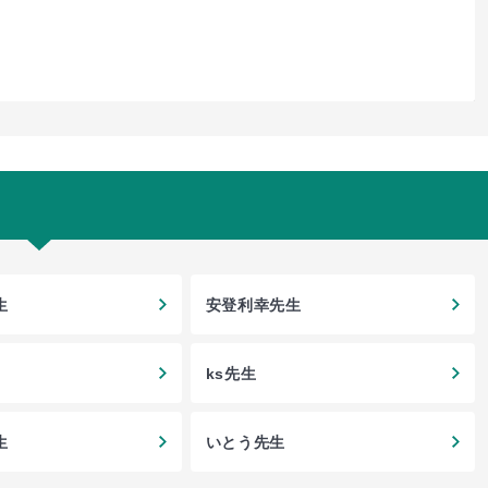
生
安登利幸先生
ks先生
生
いとう先生