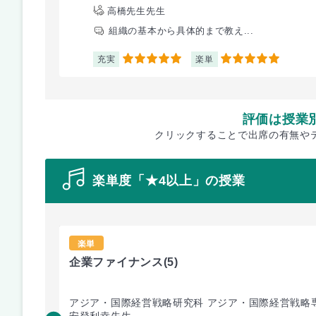
高橋先生先生
組織の基本から具体的まで教え...
充実
楽単
5
5
評価は授業
クリックすることで出席の有無や
楽単度「★4以上」の授業
楽単
企業ファイナンス
(5)
アジア・国際経営戦略研究科 アジア・国際経営戦略
安登利幸先生