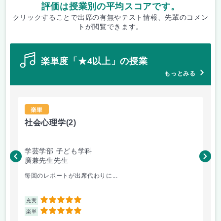
評価は授業別の平均スコアです。
クリックすることで出席の有無やテスト情報、先輩のコメン
トが閲覧できます。
楽単度「★4以上」の授業
もっとみる
楽単
社会心理学
(2)
発
学芸学部 子ども学科
学
廣兼先生先生
八
毎回のレポートが出席代わりに...
発
5
充実
充
5
楽単
楽