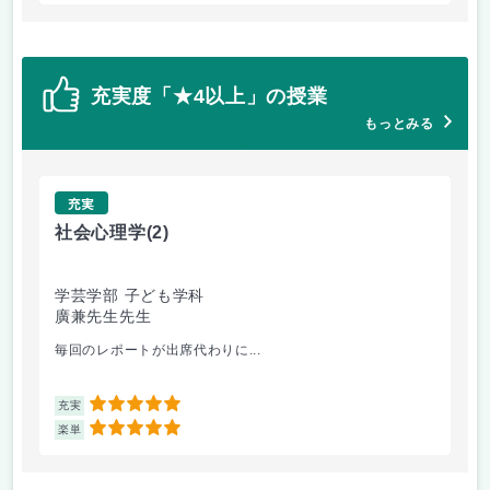
充実度「★4以上」の授業
もっとみる
充実
社会心理学
(2)
発
学芸学部 子ども学科
学
廣兼先生先生
八
毎回のレポートが出席代わりに...
発
5
充実
充
5
楽単
楽