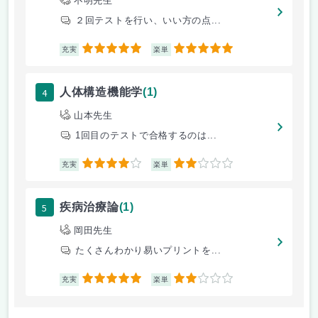
不明先生
２回テストを行い、いい方の点...
5
5
充実
楽単
4
人体構造機能学
(1)
山本先生
1回目のテストで合格するのは...
4
2
充実
楽単
5
疾病治療論
(1)
岡田先生
たくさんわかり易いプリントを...
5
2
充実
楽単