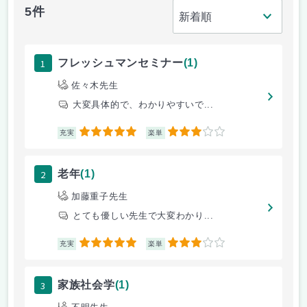
5件
1
フレッシュマンセミナー
(1)
佐々木先生
大変具体的で、わかりやすいで...
5
3
充実
楽単
2
老年
(1)
加藤重子先生
とても優しい先生で大変わかり...
5
3
充実
楽単
3
家族社会学
(1)