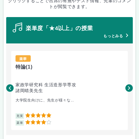
クリックすることで出席の有無やテスト情報、先輩のコメン
トが閲覧できます。
楽単度「★4以上」の授業
もっとみる
楽単
特論
(1)
美
家政学研究科 生活造形学専攻
家
諸岡晴美先生
前
大学院生向けに、先生が様々な...
こ
5
充実
充
4
楽単
楽