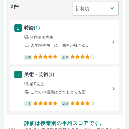
2件
1
特論
(1)
諸岡晴美先生
大学院生向けに、先生が様々な...
5
4
充実
楽単
2
美術・芸術
(1)
前先生
この方の授業はどれもとても面...
5
4
充実
楽単
評価は授業別の平均スコアです。