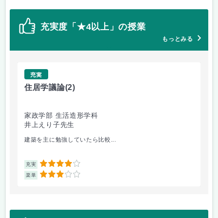
充実度「★4以上」の授業
もっとみる
充実
住居学議論
(2)
特
家政学部 生活造形学科
家
井上えり子先生
諸
建築を主に勉強していたら比較...
大
4
充実
充
3
楽単
楽