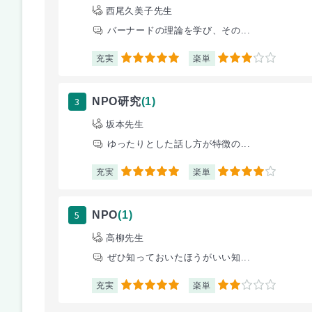
西尾久美子先生
バーナードの理論を学び、その...
充実
楽単
5
3
3
NPO研究
(1)
坂本先生
ゆったりとした話し方が特徴の...
充実
楽単
5
4
5
NPO
(1)
高柳先生
ぜひ知っておいたほうがいい知...
充実
楽単
5
2