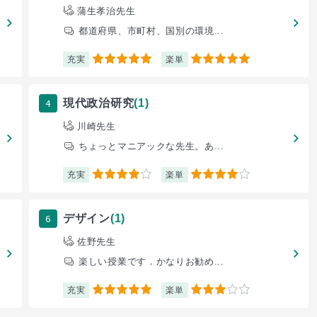
蒲生孝治先生
都道府県、市町村、国別の環境...
充実
楽単
5
5
4
現代政治研究
(1)
川崎先生
ちょっとマニアックな先生。あ...
充実
楽単
4
4
6
デザイン
(1)
佐野先生
楽しい授業です．かなりお勧め...
充実
楽単
5
3