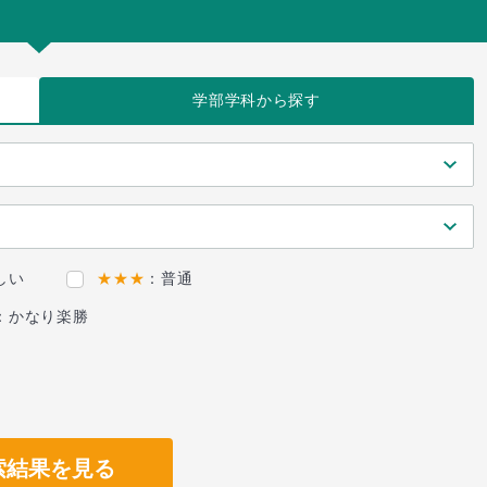
学部学科
から探す
しい
★★★
：普通
：かなり楽勝
索結果を見る