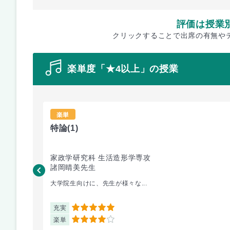
評価は授業
クリックすることで出席の有無や
楽単度「★4以上」の授業
楽単
特論
(1)
家政学研究科 生活造形学専攻
諸岡晴美先生
大学院生向けに、先生が様々な...
充実
5
楽単
4