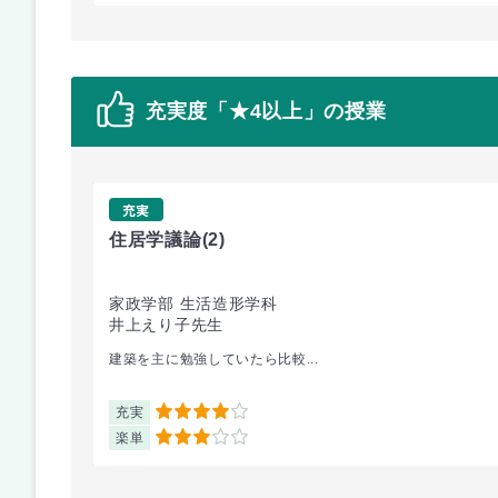
充実度「★4以上」の授業
充実
住居学議論
(2)
家政学部 生活造形学科
井上えり子先生
建築を主に勉強していたら比較...
充実
4
楽単
3