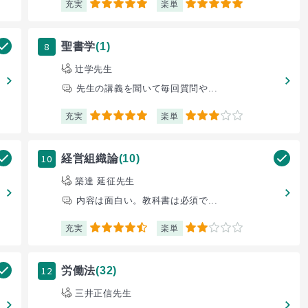
充実
楽単
5
5
8
聖書学
(1)
辻学先生
先生の講義を聞いて毎回質問や...
充実
楽単
5
3
10
経営組織論
(10)
築達 延征先生
内容は面白い。教科書は必須で...
充実
楽単
4.5
2
12
労働法
(32)
三井正信先生