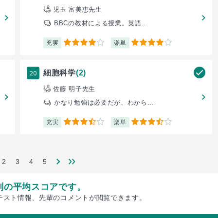
児玉 富美恵先生
BBCの教材による授業。英語...
充実
楽単
4
4
20
細胞科学
(2)
佐藤 明子先生
かなり勉強は必要だが、わから...
充実
楽単
3.5
3.5
2
3
4
5
別の平均スコアです。
テスト情報、先輩のコメントが閲覧できます。