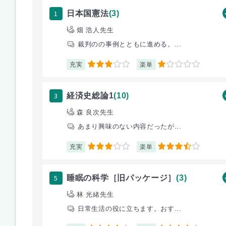
1
日本国憲法
(3)
畑 浩人先生
裁判のの事例とともに進める。...
充実
楽単
3
1
3
経済史総論1
(10)
森 良次先生
あまり興味のない内容だったが...
充実
楽単
3
3.5
5
睡眠の科学［旧パッケージ］
(3)
林 光緒先生
日常生活の役に立ちます。おす...