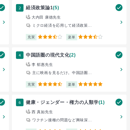
2
経済政策論1
(5)
大内田 康徳先生
ミクロ経済を応用して経済政策...
充実
楽単
3.5
3.5
4
中国語圏の現代文化
(2)
李 郁惠先生
主に映画を見るだけ。中国語圏...
充実
楽単
4.5
5
6
健康・ジェンダー・権力の人類学
(1)
西 真如先生
ワクチン接種の問題など興味深...