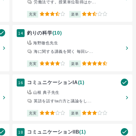
労働法です。授業単位取得はか...
充実
楽単
3.5
2.5
14
釣りの科学
(10)
海野徹也先生
海に関する講義を聞く 毎回レ...
充実
楽単
4
4.5
16
コミュニケーションIA
(1)
山根 典子先生
英語を話すtaの方と議論をし...
充実
楽単
3
3
18
コミュニケーションIIB
(1)