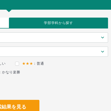
学部学科
から探す
しい
★★★
：普通
：かなり楽勝
索結果を見る