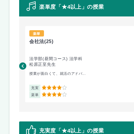
楽単度「★4以上」の授業
楽単
会社法
(25)
法学部(昼間コース) 法学科
松原正至先生
授業が面白くて、就活のアドバ...
充実
4
楽単
4
充実度「★4以上」の授業