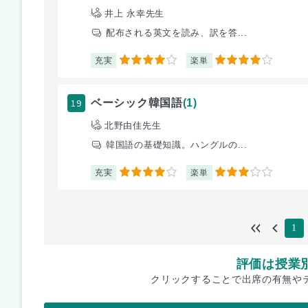
井上 永幸先生
配布される英文を読み、訳を答...
充実
楽単
4
4
19
ベーシック韓国語
(1)
北野由佳先生
韓国語の基礎知識。ハングルの...
充実
楽単
4
3
1
評価は授業
クリックすることで出席の有無や