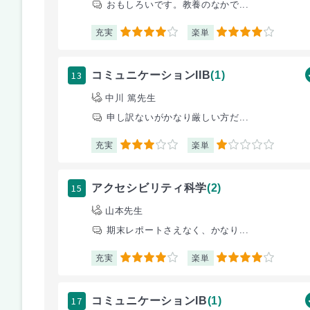
おもしろいです。教養のなかで...
充実
楽単
4
4
13
コミュニケーションIIB
(1)
中川 篤先生
申し訳ないがかなり厳しい方だ...
充実
楽単
3
1
15
アクセシビリティ科学
(2)
山本先生
期末レポートさえなく、かなり...
充実
楽単
4
4
17
コミュニケーションIB
(1)