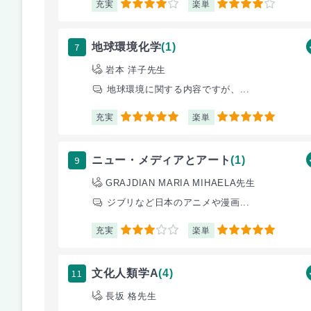
充実
楽単
4
4
7
地球環境化学
(1)
岩本 洋子先生
地球環境に関する内容ですが、...
充実
楽単
5
5
9
ニュー・メディアとアート
(1)
GRAJDIAN MARIA MIHAELA先生
ジブリなど日本のアニメや漫画...
充実
楽単
3
5
11
文化人類学A
(4)
長坂 格先生