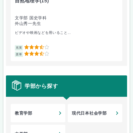
自然地理学
(15)
イ
文学部 国史学科
現
外山秀一先生
遠
ビデオや映画などを用いること...
講
3.5
充実
充
3.5
楽単
楽
学部から探す
教育学部
現代日本社会学部