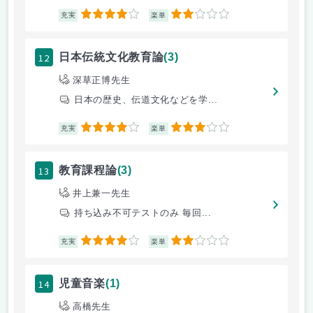
4
2
充実
楽単
12
日本伝統文化教育論
(3)
深草正博先生
日本の歴史、伝道文化などを学...
4
3
充実
楽単
13
教育課程論
(3)
井上兼一先生
持ち込み不可テストのみ 毎回...
4
2
充実
楽単
14
児童音楽
(1)
高橋先生