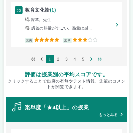
20
教育文化論
(1)
深草。先生
講義の熱量がすごい。熱量は感...
5
3
充実
楽単
2
3
4
5
1
評価は授業別の平均スコアです。
クリックすることで出席の有無やテスト情報、先輩のコメン
トが閲覧できます。
楽単度「★4以上」の授業
もっとみる