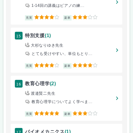
1-14回の講義はピアノの練...
4
3
充実
楽単
15
特別支援
(1)
大杉なりゆき先生
とても受けやすい、単位もとり...
4
4
充実
楽単
16
教育心理学
(2)
渡邉賢二先生
教育心理学についてよく学べま...
5
3
充実
楽単
17
バイオメカニクス
(1)