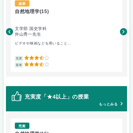
楽単
自然地理学
(15)
ド
文学部 国史学科
文
外山秀一先生
山
ビデオや映画などを用いること...
映
3.5
充実
充
3.5
楽単
楽
充実度「★4以上」の授業
もっとみる
充実