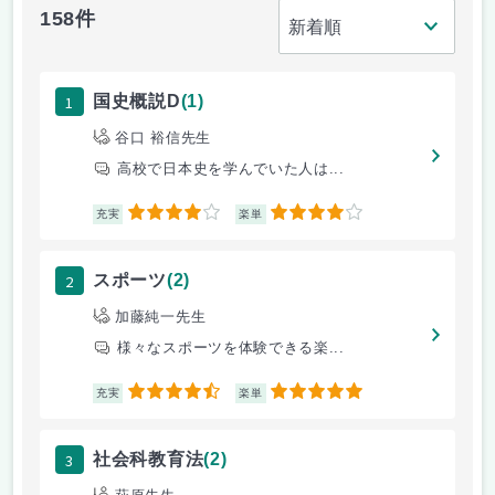
158件
1
国史概説D
(1)
谷口 裕信先生
高校で日本史を学んでいた人は...
4
4
充実
楽単
2
スポーツ
(2)
加藤純一先生
様々なスポーツを体験できる楽...
4.5
5
充実
楽単
3
社会科教育法
(2)