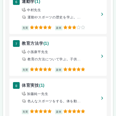
6
運動学
(1)
中村先生
運動やスポーツの歴史を学ぶ。...
5
3
充実
楽単
7
教育方法学
(1)
小孫康平先生
教育の方法について学ぶ。子供...
5
5
充実
楽単
8
体育実技
(1)
加藤純一先生
色んなスポーツをする。体を動...
5
5
充実
楽単