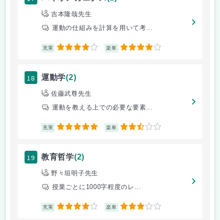
吉本隆哉先生
運動の仕組みを計算を用いて考...
4
4
充実
楽単
18
運動学
(2)
佐藤武尊先生
運動を教える上での必要な要素...
5
2.5
充実
楽単
19
教育哲学
(2)
野々垣明子先生
授業ごとに1000字程度のレ...
4
3
充実
楽単