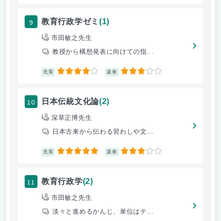
9
教育行政学ゼミ
(1)
市田敏之先生
教授から構想発表に向けての指...
4
3
充実
楽単
10
日本伝統文化論
(2)
深草正博先生
日本古来から伝わる習わしや文...
5
3
充実
楽単
11
教育行政学
(2)
市田敏之先生
淡々と進めるかんじ、単位はテ...