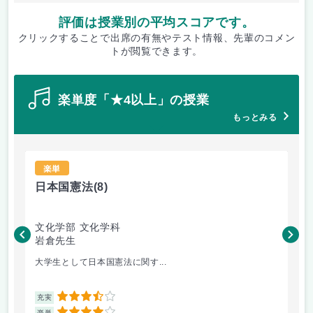
評価は授業別の平均スコアです。
クリックすることで出席の有無やテスト情報、先輩のコメン
トが閲覧できます。
楽単度「★4以上」の授業
もっとみる
楽単
日本国憲法
(8)
哲
文化学部 文化学科
文
岩倉先生
吉
大学生として日本国憲法に関す...
教
3.5
充実
充
楽単
楽