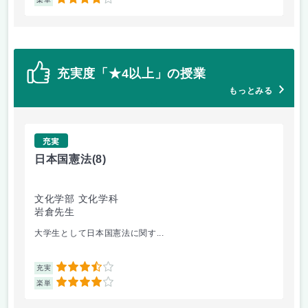
4
充実度「★4以上」の授業
もっとみる
充実
日本国憲法
(8)
キ
文化学部 文化学科
文
岩倉先生
梶
大学生として日本国憲法に関す...
キ
3.5
充実
充
4
楽単
楽