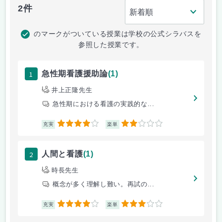
2件
のマークがついている授業は学校の公式シラバスを
参照した授業です。
1
急性期看護援助論
(1)
井上正隆先生
急性期における看護の実践的な...
4
2
充実
楽単
2
人間と看護
(1)
時長先生
概念が多く理解し難い。再試の...
4
3
充実
楽単