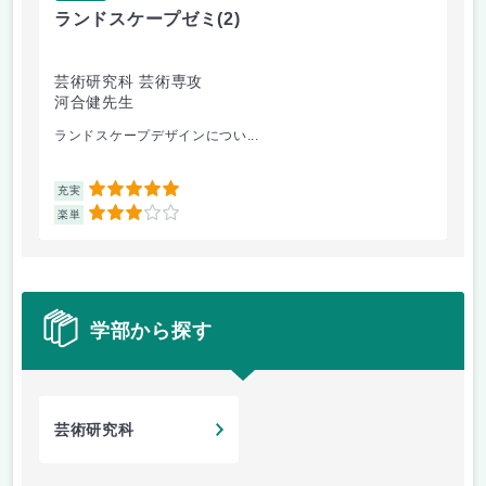
ランドスケープゼミ
(2)
芸
芸術研究科 芸術専攻
芸
河合健先生
佐
ランドスケープデザインについ...
大
5
充実
充
3
楽単
楽
学部から探す
芸術研究科