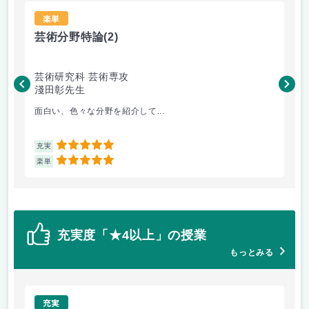
楽単
芸術分野特論
(2)
B
芸術研究科 芸術専攻
芸
淺田彰先生
河
面白い、色々な分野を紹介して...
現
5
充実
充
5
楽単
楽
充実度「★4以上」の授業
もっとみる
充実