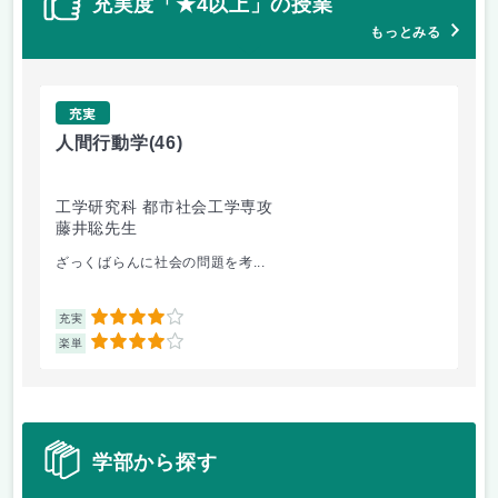
充実度「★4以上」の授業
もっとみる
充実
人間行動学
(46)
人
工学研究科 都市社会工学専攻
工
藤井聡先生
藤
ざっくばらんに社会の問題を考...
人
4
充実
充
4
楽単
楽
学部から探す