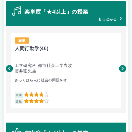
楽単度「★4以上」の授業
もっとみる
楽単
人間行動学
(46)
人
工学研究科 都市社会工学専攻
工
藤井聡先生
藤
ざっくばらんに社会の問題を考...
人
4
充実
充
4
楽単
楽