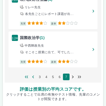
リレー先生
各先生ごとにレポート課題が出...
4
2
充実
楽単
124
国際政治学
(1)
中西輝政先生
そこそこ授業に出て、可でした...
4
3
充実
楽単
3
4
5
6
7
評価は授業別の平均スコアです。
クリックすることで出席の有無やテスト情報、先輩のコメン
トが閲覧できます。