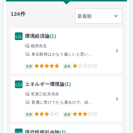
124件
121
環境経済論
(1)
植田先生
単位取得はかなり厳しいと思い...
5
1
充実
楽単
122
エネルギー環境論
(1)
笠原三紀夫先生
普通に受けてたら通るので、頑...
3
3
充実
楽単
123
現代技術社会論
(1)