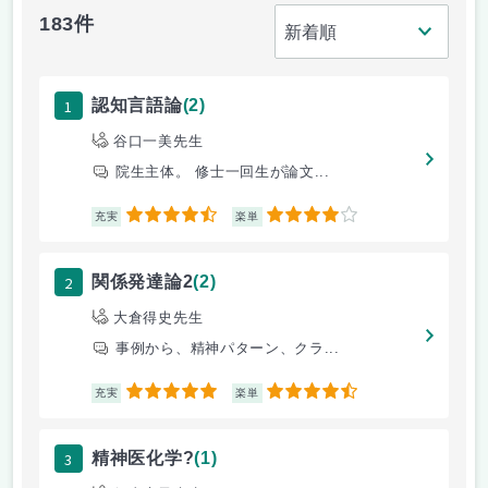
183件
1
認知言語論
(2)
谷口一美先生
院生主体。 修士一回生が論文...
4.5
4
充実
楽単
2
関係発達論2
(2)
大倉得史先生
事例から、精神パターン、クラ...
5
4.5
充実
楽単
3
精神医化学?
(1)