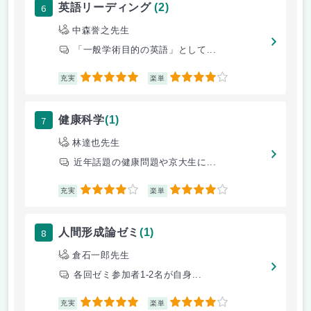
6
英語リーディング
(2)
中森誉之先生
「一般学術目的の英語」として...
5
4
充実
楽単
7
健康科学
(1)
林達也先生
近年話題の健康問題や京大生に...
4
4
充実
楽単
8
人間形成論ゼミ
(1)
倉石一郎先生
各回ゼミ参加者1-2名が自身...
5
4
充実
楽単