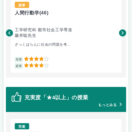
楽単
人間行動学
(46)
人
工学研究科 都市社会工学専攻
工
藤井聡先生
藤
ざっくばらんに社会の問題を考...
人
4
充実
充
4
楽単
楽
充実度「★4以上」の授業
もっとみる
充実