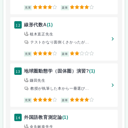
4
4
充実
楽単
12
線形代数A
(1)
植木直正先生
テストかなり面倒くさかったが...
4
2
充実
楽単
13
地球圏動態学（固体圏）演習?
(1)
鎌田先生
教授が執筆した本から一冊選び...
4
4
充実
楽単
14
外国語教育測定論
(1)
金丸敏幸先生