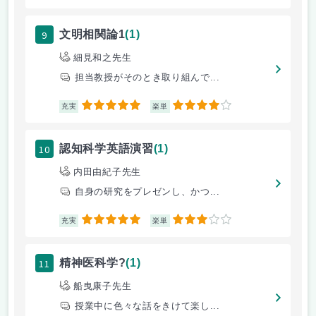
9
文明相関論1
(1)
細見和之先生
担当教授がそのとき取り組んで...
5
4
充実
楽単
10
認知科学英語演習
(1)
内田由紀子先生
自身の研究をプレゼンし、かつ...
5
3
充実
楽単
11
精神医科学?
(1)
船曳康子先生
授業中に色々な話をきけて楽し...