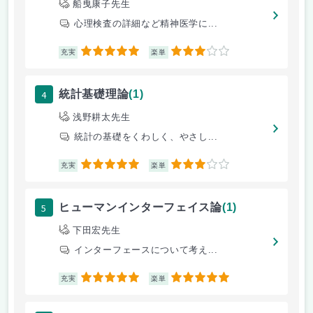
船曳康子先生
心理検査の詳細など精神医学に...
5
3
充実
楽単
4
統計基礎理論
(1)
浅野耕太先生
統計の基礎をくわしく、やさし...
5
3
充実
楽単
5
ヒューマンインターフェイス論
(1)
下田宏先生
インターフェースについて考え...
5
5
充実
楽単