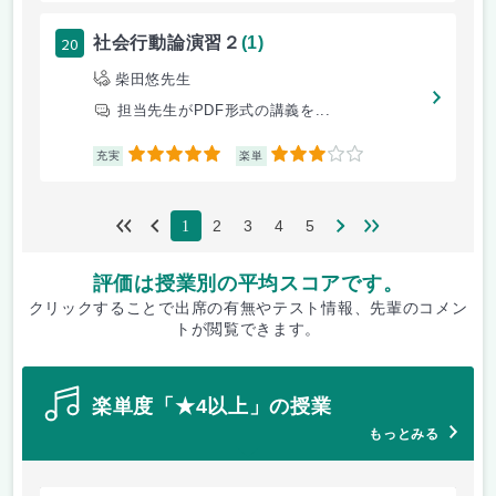
20
社会行動論演習２
(1)
柴田悠先生
担当先生がPDF形式の講義を...
5
3
充実
楽単
2
3
4
5
1
評価は授業別の平均スコアです。
クリックすることで出席の有無やテスト情報、先輩のコメン
トが閲覧できます。
楽単度「★4以上」の授業
もっとみる