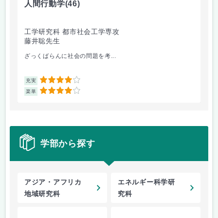
人間行動学
(46)
人
工学研究科 都市社会工学専攻
工
藤井聡先生
藤
ざっくばらんに社会の問題を考...
人
4
充実
充
4
楽単
楽
学部から探す
アジア・アフリカ
エネルギー科学研
地域研究科
究科