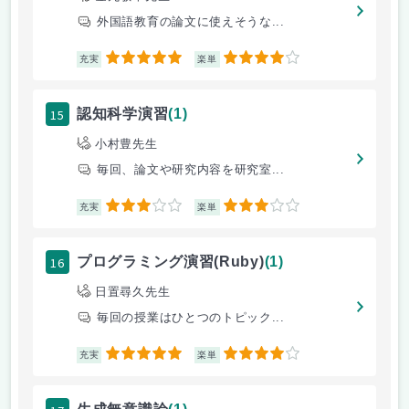
外国語教育の論文に使えそうな...
5
4
充実
楽単
15
認知科学演習
(1)
小村豊先生
毎回、論文や研究内容を研究室...
3
3
充実
楽単
16
プログラミング演習(Ruby)
(1)
日置尋久先生
毎回の授業はひとつのトピック...
5
4
充実
楽単