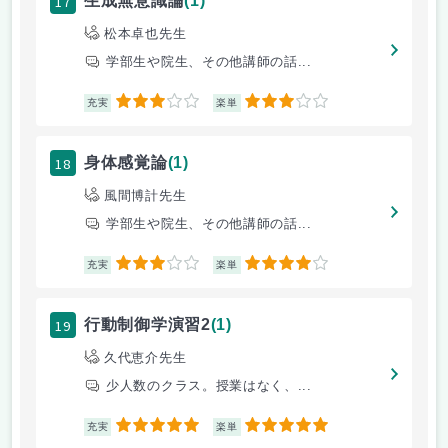
17
生成無意識論
(1)
松本卓也先生
学部生や院生、その他講師の話...
3
3
充実
楽単
18
身体感覚論
(1)
風間博計先生
学部生や院生、その他講師の話...
3
4
充実
楽単
19
行動制御学演習2
(1)
久代恵介先生
少人数のクラス。授業はなく、...
5
5
充実
楽単