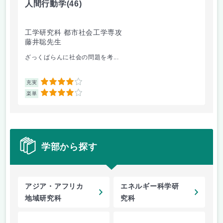
人間行動学
(46)
人
工学研究科 都市社会工学専攻
工
藤井聡先生
藤
ざっくばらんに社会の問題を考...
人
4
充実
充
4
楽単
楽
学部から探す
アジア・アフリカ
エネルギー科学研
地域研究科
究科