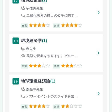
17
環境政策論
(1)
宇佐美先生
二酸化炭素の排出の公平に関す...
4
4
充実
楽単
18
環境経済学
(1)
森先生
英語で授業をやります。グルー...
3
3
充実
楽単
19
地球環境経済論
(1)
森晶寿先生
パワーポイントのスライドを出...
4
2
充実
楽単