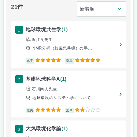
21件
1
地球環境共生学
(1)
近江良先生
NMR分析（核磁気共鳴）の手...
5
5
充実
楽単
2
基礎地球科学A
(1)
石川尚人先生
地球環境のシステム学について...
5
2
充実
楽単
3
大気環境化学論
(1)