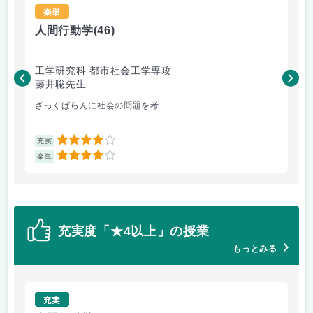
楽単
人間行動学
(46)
人
工学研究科 都市社会工学専攻
工
藤井聡先生
藤
ざっくばらんに社会の問題を考...
人
4
充実
充
4
楽単
楽
充実度「★4以上」の授業
もっとみる
充実