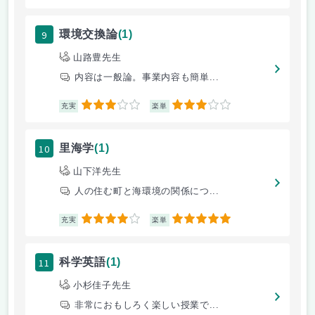
9
環境交換論
(1)
山路豊先生
内容は一般論。事業内容も簡単...
3
3
充実
楽単
10
里海学
(1)
山下洋先生
人の住む町と海環境の関係につ...
4
5
充実
楽単
11
科学英語
(1)
小杉佳子先生
非常におもしろく楽しい授業で...