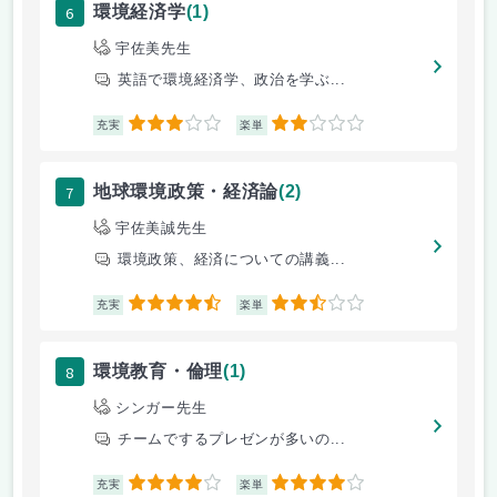
6
環境経済学
(1)
宇佐美先生
英語で環境経済学、政治を学ぶ...
3
2
充実
楽単
7
地球環境政策・経済論
(2)
宇佐美誠先生
環境政策、経済についての講義...
4.5
2.5
充実
楽単
8
環境教育・倫理
(1)
シンガー先生
チームでするプレゼンが多いの...
4
4
充実
楽単