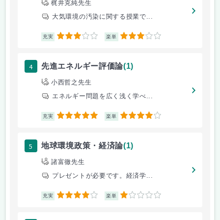
梶井克純先生
大気環境の汚染に関する授業で...
3
3
充実
楽単
4
先進エネルギー評価論
(1)
小西哲之先生
エネルギー問題を広く浅く学べ...
5
4
充実
楽単
5
地球環境政策・経済論
(1)
諸富徹先生
プレゼントが必要です。経済学...
4
1
充実
楽単