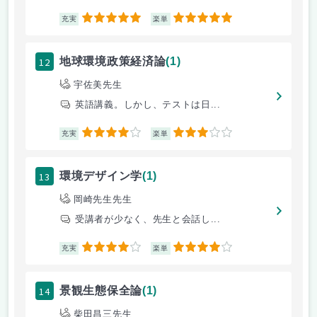
5
5
充実
楽単
12
地球環境政策経済論
(1)
宇佐美先生
英語講義。しかし、テストは日...
4
3
充実
楽単
13
環境デザイン学
(1)
岡崎先生先生
受講者が少なく、先生と会話し...
4
4
充実
楽単
14
景観生態保全論
(1)
柴田昌三先生