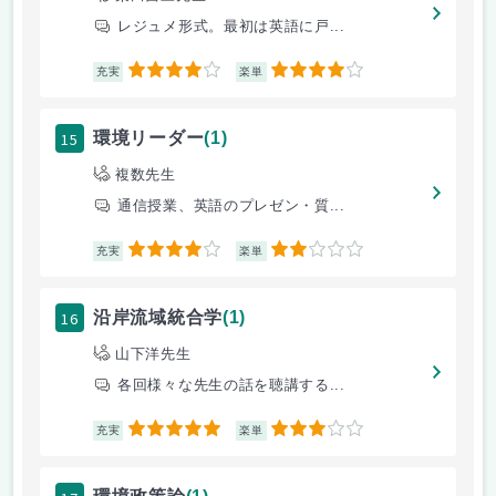
レジュメ形式。最初は英語に戸...
4
4
充実
楽単
15
環境リーダー
(1)
複数先生
通信授業、英語のプレゼン・質...
4
2
充実
楽単
16
沿岸流域統合学
(1)
山下洋先生
各回様々な先生の話を聴講する...
5
3
充実
楽単