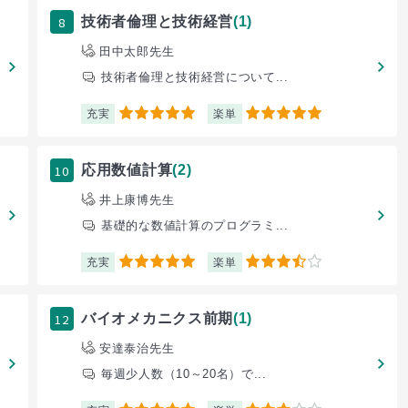
8
技術者倫理と技術経営
(1)
田中太郎先生
技術者倫理と技術経営について...
充実
楽単
5
5
10
応用数値計算
(2)
井上康博先生
基礎的な数値計算のプログラミ...
充実
楽単
5
3.5
12
バイオメカニクス前期
(1)
安達泰治先生
毎週少人数（10～20名）で...