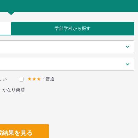
学部学科
から探す
しい
★★★
：普通
：かなり楽勝
索結果を見る