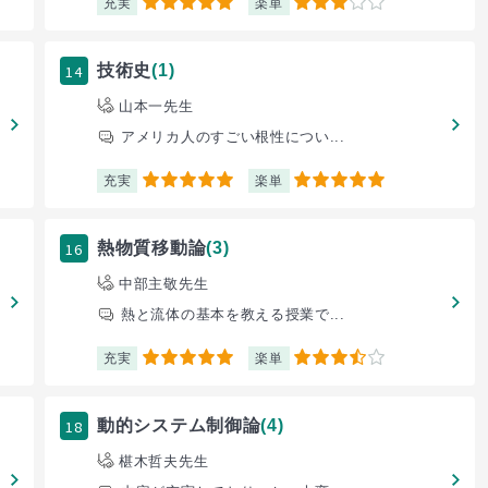
充実
楽単
5
3
14
技術史
(1)
山本一先生
アメリカ人のすごい根性につい...
充実
楽単
5
5
16
熱物質移動論
(3)
中部主敬先生
熱と流体の基本を教える授業で...
充実
楽単
5
3.5
18
動的システム制御論
(4)
椹木哲夫先生