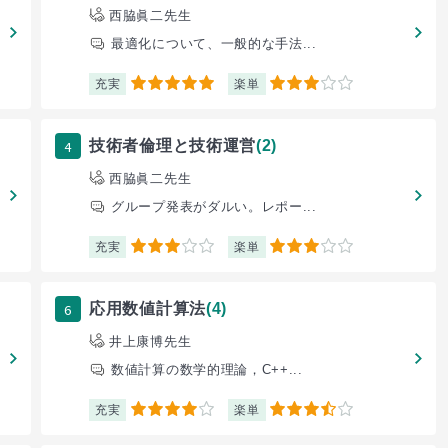
西脇眞二先生
最適化について、一般的な手法...
充実
楽単
5
3
4
技術者倫理と技術運営
(2)
西脇眞二先生
グループ発表がダルい。レポー...
充実
楽単
3
3
6
応用数値計算法
(4)
井上康博先生
数値計算の数学的理論，C++...
充実
楽単
4
3.5