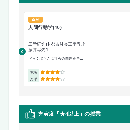
楽単
人間行動学
(46)
工学研究科 都市社会工学専攻
藤井聡先生
ざっくばらんに社会の問題を考...
充実
4
楽単
4
充実度「★4以上」の授業