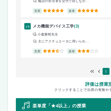
輪読の担当者を交代で回しなが...
充実
楽単
5
5
19
メカ機能デバイス工学
(3)
小森雅晴先生
主にアクチュエータに用いられ...
充実
楽単
3.5
3
1
評価は授業
クリックすることで出席の有無や
楽単度「★4以上」の授業