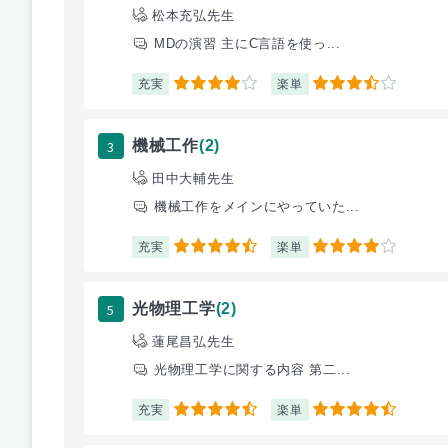
松本充弘先生
MDの演習 主にC言語を使っ...
充実
楽単
4
3.5
3
機械工作
(2)
田中大輔先生
機械工作をメインにやっていた...
充実
楽単
4.5
4
5
光物理工学
(2)
蓮尾昌弘先生
光物理工学に関する内容 第二...
充実
楽単
4.5
4.5