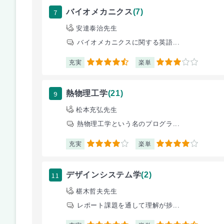
7
バイオメカニクス
(7)
安達泰治先生
バイオメカニクスに関する英語...
充実
楽単
4.5
3
9
熱物理工学
(21)
松本充弘先生
熱物理工学という名のプログラ...
充実
楽単
4
4
11
デザインシステム学
(2)
椹木哲夫先生
レポート課題を通して理解が捗...