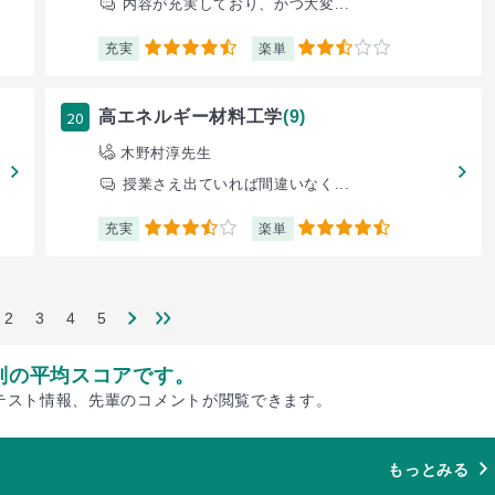
内容が充実しており、かつ大変...
充実
楽単
4.5
2.5
20
高エネルギー材料工学
(9)
木野村淳先生
授業さえ出ていれば間違いなく...
充実
楽単
3.5
4.5
2
3
4
5
別の平均スコアです。
テスト情報、先輩のコメントが閲覧できます。
もっとみる