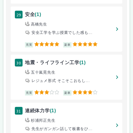
29
安全
(1)
高橋先生
安全工学を学ぶ授業でした感も...
5
5
充実
楽単
30
地震・ライフライン工学
(1)
五十嵐晃先生
レジュメ形式 そこそこおもし...
3
4
充実
楽単
31
連続体力学
(1)
杉浦邦正先生
先生がガンガン話して板書をひ...