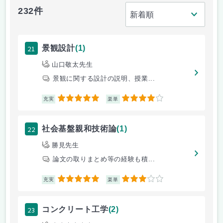
232件
21
景観設計
(1)
山口敬太先生
景観に関する設計の説明、授業...
5
4
充実
楽単
22
社会基盤親和技術論
(1)
勝見先生
論文の取りまとめ等の経験も積...
5
3
充実
楽単
23
コンクリート工学
(2)