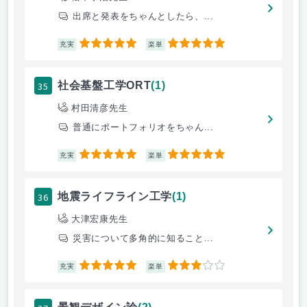
出席と発表をちゃんとしたら、...
5
5
充実
楽単
35
社会基盤工学ORT
(1)
村田清彦先生
普通にポートフォリオをちゃん...
5
5
充実
楽単
36
地震ライフライン工学
(1)
大津宏康先生
災害について多角的に知ること...
5
3
充実
楽単