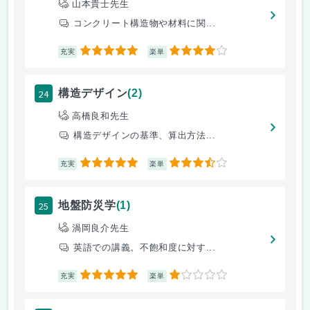
山本貴士先生
コンクリート構造物や材料に関...
5
4
充実
楽単
24
構造デザイン
(2)
高橋良和先生
構造デザインの基準、算出方法...
5
3.5
充実
楽単
25
地盤防災学
(1)
渦岡良介先生
英語での講義。不飽和度に対す...
5
1
充実
楽単