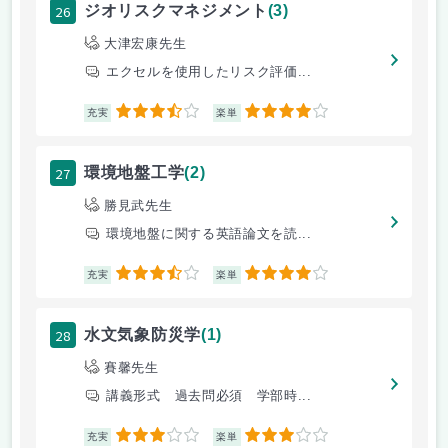
26
ジオリスクマネジメント
(3)
大津宏康先生
エクセルを使用したリスク評価...
3.5
4
充実
楽単
27
環境地盤工学
(2)
勝見武先生
環境地盤に関する英語論文を読...
3.5
4
充実
楽単
28
水文気象防災学
(1)
賽馨先生
講義形式 過去問必須 学部時...
3
3
充実
楽単