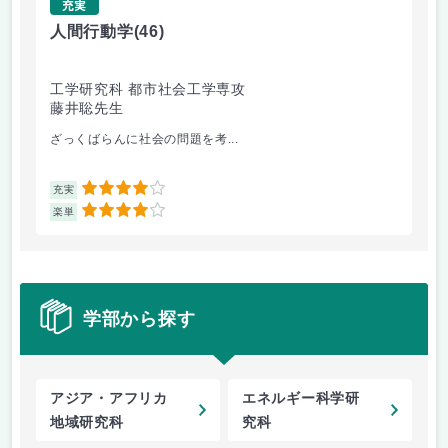
充実
人間行動学
(46)
人
工学研究科 都市社会工学専攻
工
藤井聡先生
藤
ざっくばらんに社会の問題を考...
人
4
充実
充
4
楽単
楽
学部から探す
アジア・アフリカ
エネルギー科学研
地域研究科
究科