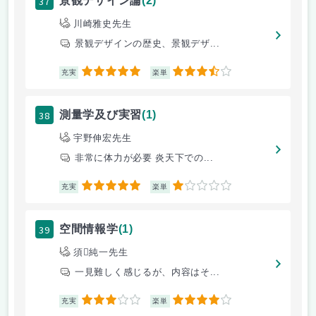
37
景観デザイン論
(2)
川崎雅史先生
景観デザインの歴史、景観デザ...
5
3.5
充実
楽単
38
測量学及び実習
(1)
宇野伸宏先生
非常に体力が必要 炎天下での...
5
1
充実
楽単
39
空間情報学
(1)
須純一先生
一見難しく感じるが、内容はそ...
3
4
充実
楽単