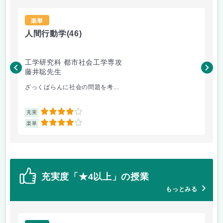
楽単
人間行動学
(46)
人
工学研究科 都市社会工学専攻
工
藤井聡先生
藤
ざっくばらんに社会の問題を考...
人
4
充実
充
4
楽単
楽
充実度「★4以上」の授業
もっとみる