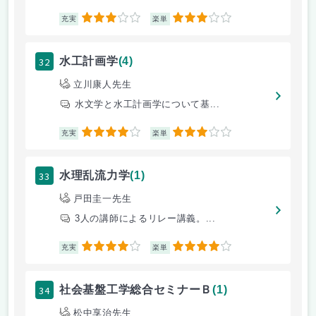
3
3
充実
楽単
32
水工計画学
(4)
立川康人先生
水文学と水工計画学について基...
4
3
充実
楽単
33
水理乱流力学
(1)
戸田圭一先生
3人の講師によるリレー講義。...
4
4
充実
楽単
34
社会基盤工学総合セミナーＢ
(1)
松中享治先生