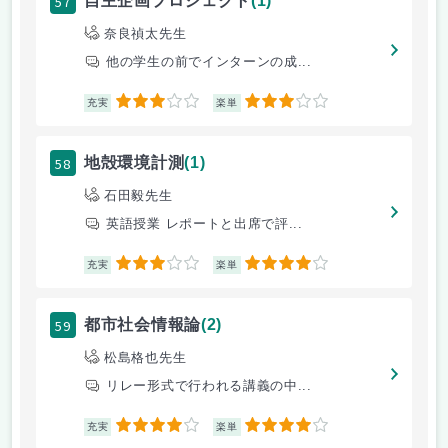
57
自主企画プロジェクト
(1)
奈良禎太先生
他の学生の前でインターンの成...
3
3
充実
楽単
58
地殻環境計測
(1)
石田毅先生
英語授業 レポートと出席で評...
3
4
充実
楽単
59
都市社会情報論
(2)
松島格也先生
リレー形式で行われる講義の中...
4
4
充実
楽単