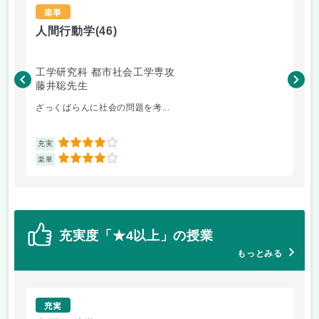
楽単
人間行動学
(46)
人
工学研究科 都市社会工学専攻
工
藤井聡先生
藤
ざっくばらんに社会の問題を考...
人
4
充実
充
4
楽単
楽
充実度「★4以上」の授業
もっとみる
充実