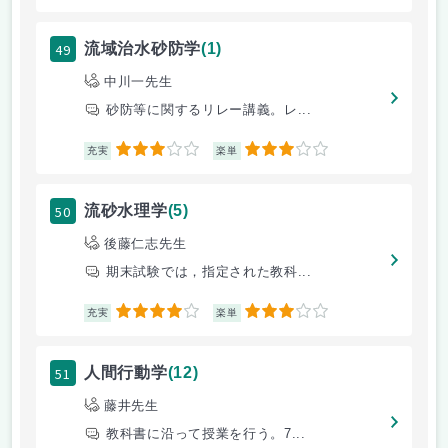
49
流域治水砂防学
(1)
中川一先生
砂防等に関するリレー講義。レ...
3
3
充実
楽単
50
流砂水理学
(5)
後藤仁志先生
期末試験では，指定された教科...
4
3
充実
楽単
51
人間行動学
(12)
藤井先生
教科書に沿って授業を行う。7...