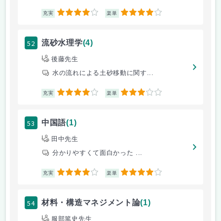
4
4
充実
楽単
52
流砂水理学
(4)
後藤先生
水の流れによる土砂移動に関す...
4
3
充実
楽単
53
中国語
(1)
田中先生
分かりやすくて面白かった ...
4
4
充実
楽単
54
材料・構造マネジメント論
(1)
服部篤史先生