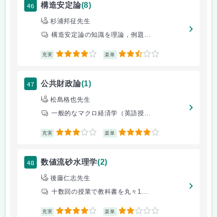
46
構造安定論
(8)
杉浦邦征先生
構造安定論の知識を理論，例題...
4
2.5
充実
楽単
47
公共財政論
(1)
松島格也先生
一般的なマクロ経済学（英語授...
3
4
充実
楽単
48
数値流砂水理学
(2)
後藤仁志先生
十数回の授業で教科書を丸々1...
4
2
充実
楽単