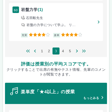
60
岩盤力学
(1)
石田毅先生
岩盤の力学について学ぶ。 リ...
4
4
充実
楽単
1
2
4
5
3
評価は授業別の平均スコアです。
クリックすることで出席の有無やテスト情報、先輩のコメン
トが閲覧できます。
楽単度「★4以上」の授業
もっとみる