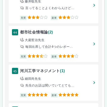
藤井聡先生
言ってることよくわからんけど...
3
3
充実
楽単
44
都市社会情報論
(2)
大庭哲治先生
毎回出席して合計4つのレポー...
3.5
4
充実
楽単
45
河川工学マネジメント
(1)
細田尚先生
先生のお話は聞いていてとても...
5
5
充実
楽単