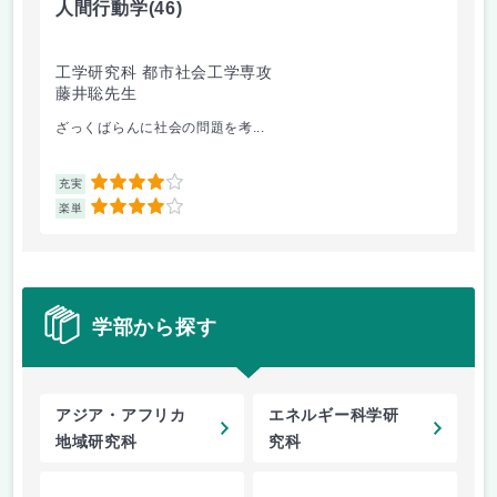
人間行動学
(46)
人
工学研究科 都市社会工学専攻
工
藤井聡先生
藤
ざっくばらんに社会の問題を考...
人
4
充実
充
4
楽単
楽
学部から探す
アジア・アフリカ
エネルギー科学研
地域研究科
究科