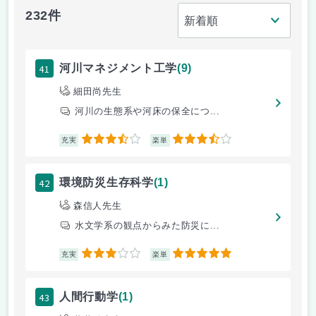
232件
41
河川マネジメント工学
(9)
細田尚先生
河川の生態系や河床の保全につ...
3.5
3.5
充実
楽単
42
環境防災生存科学
(1)
森信人先生
水文学系の観点からみた防災に...
3
5
充実
楽単
43
人間行動学
(1)