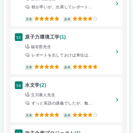
朝が早いが、出席してレポート...
5
4
充実
楽単
55
原子力環境工学
(1)
福谷哲先生
レポートを出しておけば単位は...
5
5
充実
楽単
56
水文学
(2)
立川康人先生
ずっと英語の講義でしたが、勉...
5
4
充実
楽単