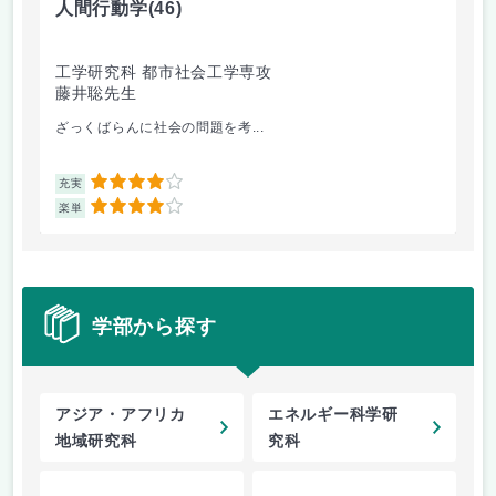
人間行動学
(46)
人
工学研究科 都市社会工学専攻
工
藤井聡先生
藤
ざっくばらんに社会の問題を考...
人
4
充実
充
4
楽単
楽
学部から探す
アジア・アフリカ
エネルギー科学研
地域研究科
究科