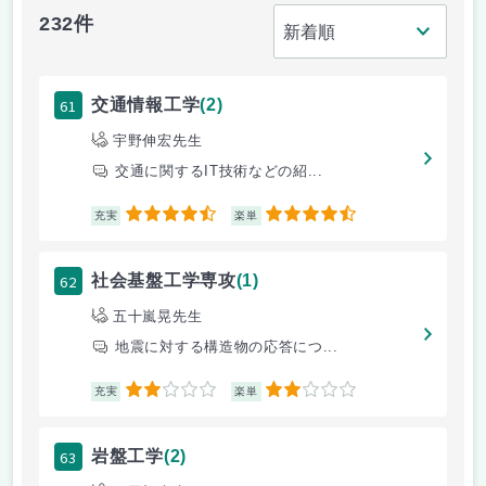
232件
61
交通情報工学
(2)
宇野伸宏先生
交通に関するIT技術などの紹...
4.5
4.5
充実
楽単
62
社会基盤工学専攻
(1)
五十嵐晃先生
地震に対する構造物の応答につ...
2
2
充実
楽単
63
岩盤工学
(2)