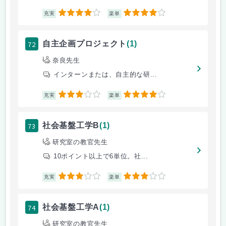
4
4
充実
楽単
72
自主企画プロジェクト
(1)
奈良先生
インターンまたは、自主的な研...
3
4
充実
楽単
73
社会基盤工学B
(1)
研究室の教官先生
10ポイント以上で6単位。社...
3
3
充実
楽単
74
社会基盤工学A
(1)
研究室の教官先生