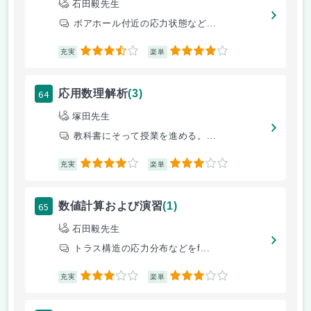
石田毅先生
ボアホール付近の応力状態など...
3.5
4
充実
楽単
64
応用数理解析
(3)
塚田先生
教科書にそって授業を進める。...
4
3
充実
楽単
65
数値計算および演習
(1)
石田毅先生
トラス構造の応力分布などをf...
3
3
充実
楽単