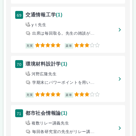
69
交通情報工学
(1)
yｔ先生
出席は毎回取る。先生の雑談が...
5
3
充実
楽単
70
環境材料設計学
(1)
河野広隆先生
学期末にパワーポイントを用い...
5
3
充実
楽単
71
都市社会情報論
(1)
複数リレー講義先生
毎回各研究室の先生がリレー講...