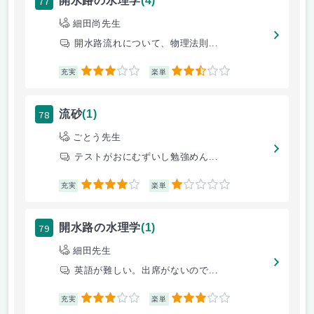
77
開水路の水理学
(4)
細田尚先生
開水路流れについて、物理法則...
3
2.5
充実
楽単
78
流砂
(1)
ごとう先生
テストがおにむずいし勉強めん...
4
1
充実
楽単
79
開水路の水理学
(1)
細田先生
英語が難しい。出席がないので...
3
3
充実
楽単