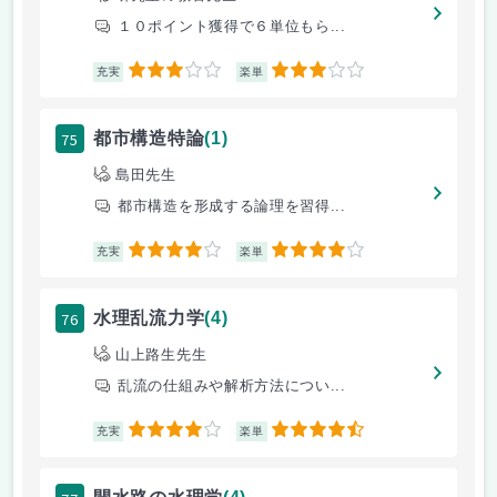
１０ポイント獲得で６単位もら...
3
3
充実
楽単
75
都市構造特論
(1)
島田先生
都市構造を形成する論理を習得...
4
4
充実
楽単
76
水理乱流力学
(4)
山上路生先生
乱流の仕組みや解析方法につい...
4
4.5
充実
楽単