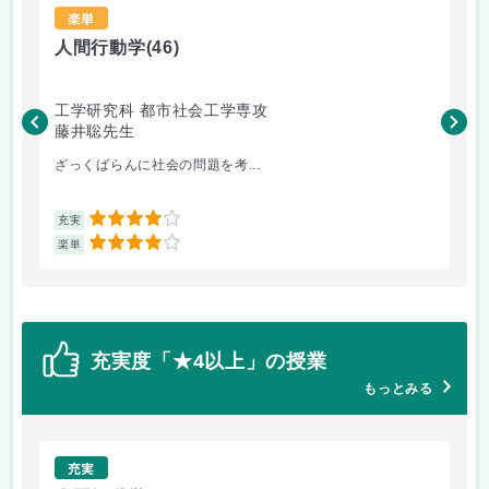
楽単
人間行動学
(46)
人
工学研究科 都市社会工学専攻
工
藤井聡先生
藤
ざっくばらんに社会の問題を考...
人
4
充実
充
4
楽単
楽
充実度「★4以上」の授業
もっとみる
充実