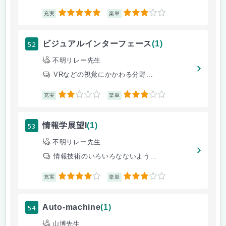
5
3
充実
楽単
52
ビジュアルインターフェース
(1)
不明リレー先生
VRなどの視覚にかかわる分野...
2
3
充実
楽単
53
情報学展望I
(1)
不明リレー先生
情報技術のいろいろなないよう...
4
3
充実
楽単
54
Auto-machine
(1)
山博先生