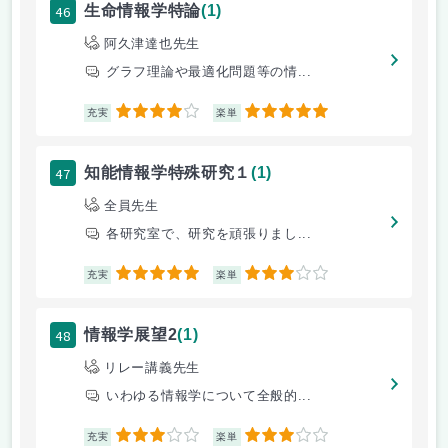
46
生命情報学特論
(1)
阿久津達也先生
グラフ理論や最適化問題等の情...
4
5
充実
楽単
47
知能情報学特殊研究１
(1)
全員先生
各研究室で、研究を頑張りまし...
5
3
充実
楽単
48
情報学展望2
(1)
リレー講義先生
いわゆる情報学について全般的...
3
3
充実
楽単