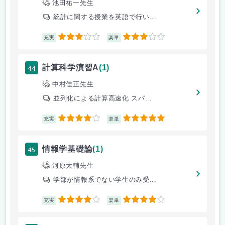
池田祐一先生
統計に関する授業を英語で行い...
3
3
充実
楽単
44
計算科学演習A
(1)
中村佳正先生
並列化による計算高速化 スパ...
4
5
充実
楽単
45
情報学基礎論
(1)
河原大輔先生
学部が情報系でない学生のみ受...
4
4
充実
楽単