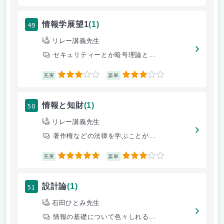
49
情報学展望1
(1)
リレー講義先生
セキュリティーとか暗号理論と...
3
3
充実
楽単
50
情報と知財
(1)
リレー講義先生
著作権などの法律を学ぶことが...
5
3
充実
楽単
51
設計論
(1)
石田ひとみ先生
情報の基礎について色々しれる...