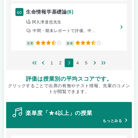
60
生命情報学基礎論
(6)
阿久津達也先生
中間・期末レポートで評価。中...
3.5
3.5
充実
楽単
1
2
4
5
3
評価は授業別の平均スコアです。
クリックすることで出席の有無やテスト情報、先輩のコメン
トが閲覧できます。
楽単度「★4以上」の授業
もっとみる