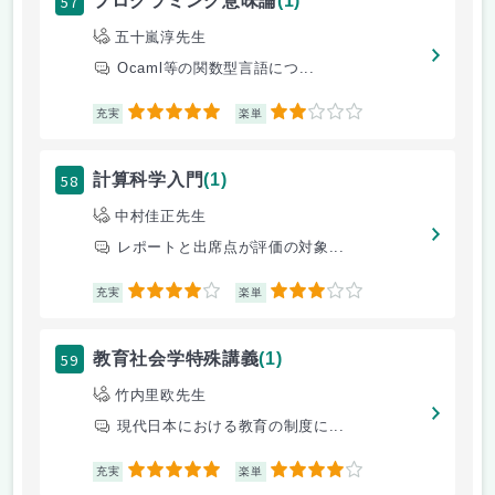
57
プログラミング意味論
(1)
五十嵐淳先生
Ocaml等の関数型言語につ...
5
2
充実
楽単
58
計算科学入門
(1)
中村佳正先生
レポートと出席点が評価の対象...
4
3
充実
楽単
59
教育社会学特殊講義
(1)
竹内里欧先生
現代日本における教育の制度に...
5
4
充実
楽単