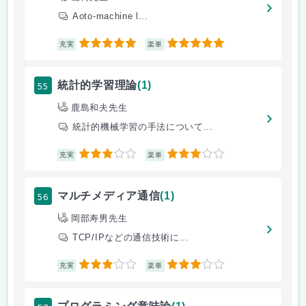
Aoto-machine l...
5
5
充実
楽単
55
統計的学習理論
(1)
鹿島和夫先生
統計的機械学習の手法について...
3
3
充実
楽単
56
マルチメディア通信
(1)
岡部寿男先生
TCP/IPなどの通信技術に...
3
3
充実
楽単