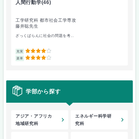
人間行動学
(46)
人
工学研究科 都市社会工学専攻
工
藤井聡先生
藤
ざっくばらんに社会の問題を考...
人
4
充実
充
4
楽単
楽
学部から探す
アジア・アフリカ
エネルギー科学研
地域研究科
究科