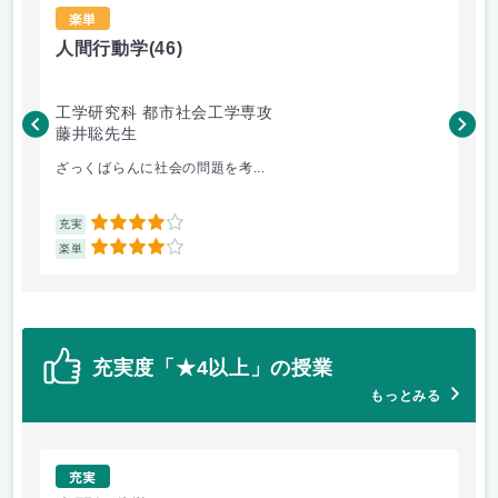
楽単
人間行動学
(46)
人
工学研究科 都市社会工学専攻
工
藤井聡先生
藤
ざっくばらんに社会の問題を考...
人
4
充実
充
4
楽単
楽
充実度「★4以上」の授業
もっとみる
充実