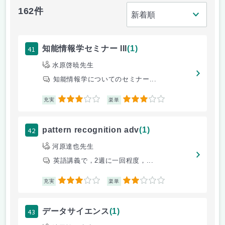
162件
41
知能情報学セミナー III
(1)
水原啓暁先生
知能情報学についてのセミナー...
3
3
充実
楽単
42
pattern recognition adv
(1)
河原達也先生
英語講義で，2週に一回程度，...
3
2
充実
楽単
43
データサイエンス
(1)