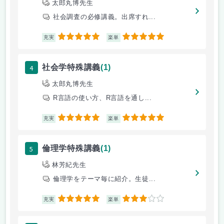
太郎丸博先生
社会調査の必修講義。出席すれ...
5
5
充実
楽単
4
社会学特殊講義
(1)
太郎丸博先生
R言語の使い方、R言語を通し...
5
5
充実
楽単
5
倫理学特殊講義
(1)
林芳紀先生
倫理学をテーマ毎に紹介。生徒...
5
3
充実
楽単