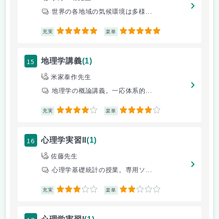
世界の各地域の気候環境は多様...
5
5
充実
楽単
15
地理学講義
(1)
米家泰作先生
地理学の概論講義。一応体系的...
4
4
充実
楽単
16
心理学実習II
(1)
佐藤先生
心理学基礎統計の授業。専用ソ...
3
2
充実
楽単