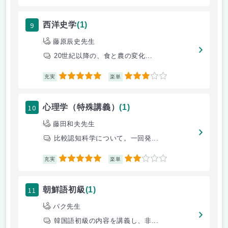
9
西洋史学
(1)
藤原辰史先生
20世紀以降の、食と農の変化...
5
3
充実
楽単
10
心理学（特殊講義）
(1)
藤田和夫先生
比較認知科学について。一回発...
5
2
充実
楽単
11
朝鮮語初級
(1)
パク先生
韓国語初級の内容を講義し、非...