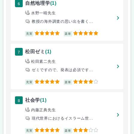
6
自然地理学
(1)
水野一晴先生
教授の海外調査の思い出を書く...
5
5
充実
楽単
7
松田ゼミ
(1)
松田素二先生
ゼミですので、発表は必須です...
5
4
充実
楽単
8
社会学
(1)
内藤正典先生
現代世界におけるイスラーム世...
5
3
充実
楽単