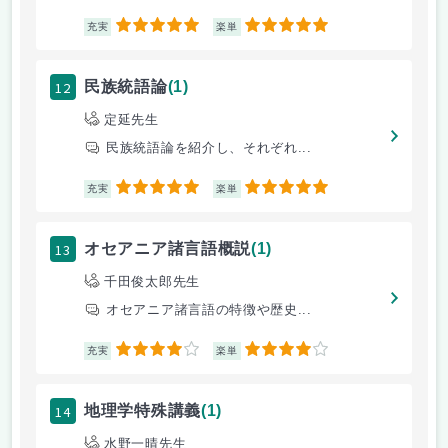
5
5
充実
楽単
12
民族統語論
(1)
定延先生
民族統語論を紹介し、それぞれ...
5
5
充実
楽単
13
オセアニア諸言語概説
(1)
千田俊太郎先生
オセアニア諸言語の特徴や歴史...
4
4
充実
楽単
14
地理学特殊講義
(1)
水野一晴先生