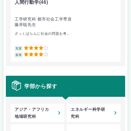
人間行動学
(46)
人
工学研究科 都市社会工学専攻
工
藤井聡先生
藤
ざっくばらんに社会の問題を考...
人
4
充実
充
4
楽単
楽
学部から探す
アジア・アフリカ
エネルギー科学研
地域研究科
究科