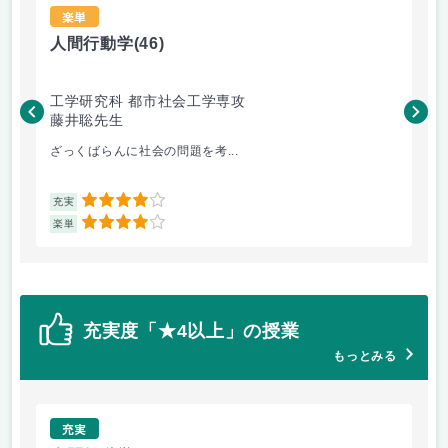
楽単
人間行動学
(46)
人
工学研究科 都市社会工学専攻
工
藤井聡先生
藤
ざっくばらんに社会の問題を考...
人
4
充実
充
4
楽単
楽
充実度「★4以上」の授業
もっとみる
充実