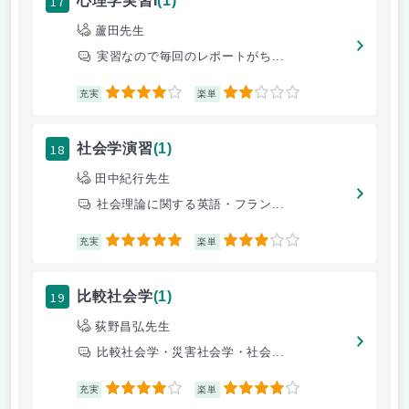
17
心理学実習I
(1)
蘆田先生
実習なので毎回のレポートがち...
4
2
充実
楽単
18
社会学演習
(1)
田中紀行先生
社会理論に関する英語・フラン...
5
3
充実
楽単
19
比較社会学
(1)
荻野昌弘先生
比較社会学・災害社会学・社会...
4
4
充実
楽単