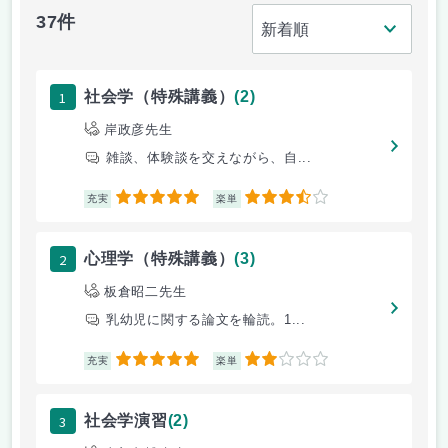
37件
1
社会学（特殊講義）
(2)
岸政彦先生
雑談、体験談を交えながら、自...
5
3.5
充実
楽単
2
心理学（特殊講義）
(3)
板倉昭二先生
乳幼児に関する論文を輪読。1...
5
2
充実
楽単
3
社会学演習
(2)