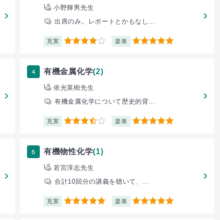
小野輝男先生
出席のみ。レポートとかもなし...
充実
楽単
4
5
4
有機金属化学
(2)
依光英樹先生
有機金属化学について歴史的背...
充実
楽単
3.5
5
6
有機物性化学
(1)
若宮淳志先生
合計10回分の講義を聴いて、...
充実
楽単
5
5