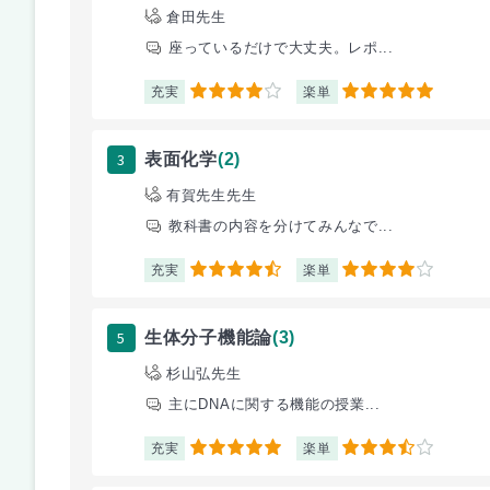
倉田先生
座っているだけで大丈夫。レポ...
充実
楽単
4
5
3
表面化学
(2)
有賀先生先生
教科書の内容を分けてみんなで...
充実
楽単
4.5
4
5
生体分子機能論
(3)
杉山弘先生
主にDNAに関する機能の授業...
充実
楽単
5
3.5