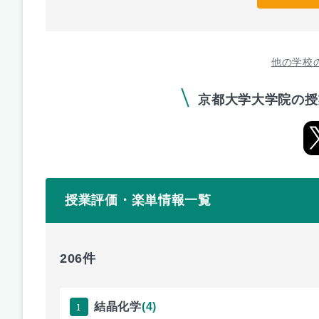
他の学校
京都大学大学院の授
授業評価・楽単情報一覧
206件
1
結晶化学
(4)