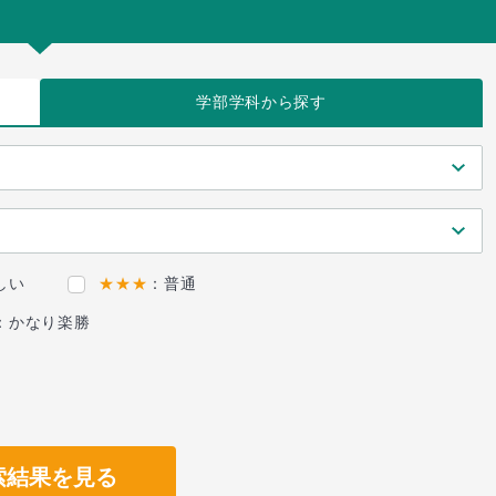
学部学科
から探す
しい
★★★
：普通
：かなり楽勝
索結果を見る