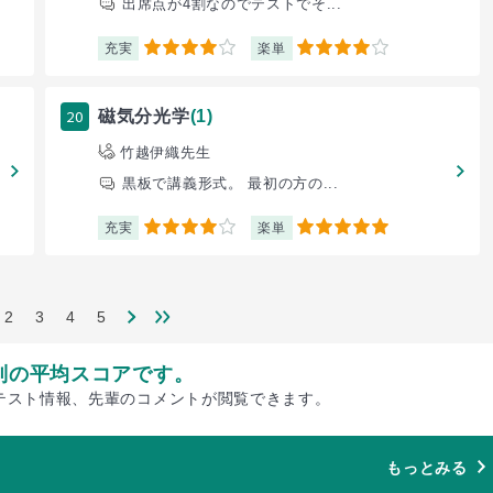
出席点が4割なのでテストでそ...
充実
楽単
4
4
20
磁気分光学
(1)
竹越伊織先生
黒板で講義形式。 最初の方の...
充実
楽単
4
5
2
3
4
5
別の平均スコアです。
テスト情報、先輩のコメントが閲覧できます。
もっとみる