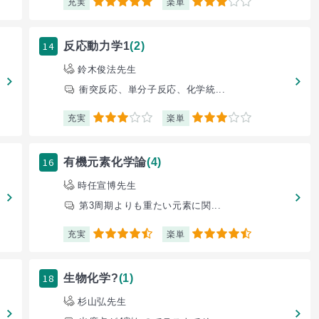
充実
楽単
5
3
14
反応動力学1
(2)
鈴木俊法先生
衝突反応、単分子反応、化学統...
充実
楽単
3
3
16
有機元素化学論
(4)
時任宣博先生
第3周期よりも重たい元素に関...
充実
楽単
4.5
4.5
18
生物化学?
(1)
杉山弘先生