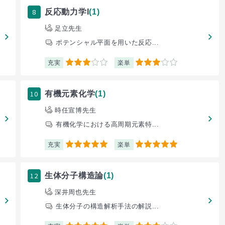
8
反応動力学I
(1)
足立先生
ポテンシャル平面を用いた反応...
充実
楽単
3
3
10
有機元素化学
(1)
時任宣博先生
有機化学における高周期元素特...
充実
楽単
5
5
12
生体分子構造論
(1)
深井周也先生
生体分子の構造解析手法の解説...