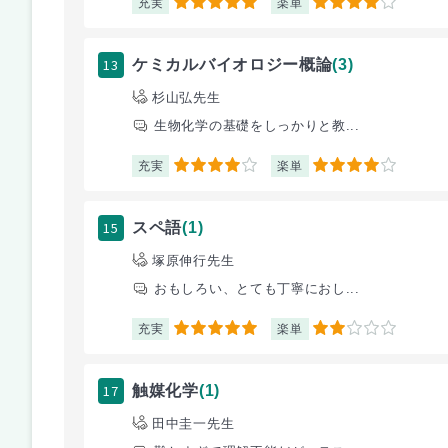
充実
楽単
5
4
13
ケミカルバイオロジー概論
(3)
杉山弘先生
生物化学の基礎をしっかりと教...
充実
楽単
4
4
15
スペ語
(1)
塚原伸行先生
おもしろい、とても丁寧におし...
充実
楽単
5
2
17
触媒化学
(1)
田中圭一先生