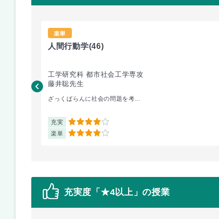
楽単
人間行動学
(46)
工学研究科 都市社会工学専攻
藤井聡先生
ざっくばらんに社会の問題を考...
充実
4
楽単
4
充実度「★4以上」の授業