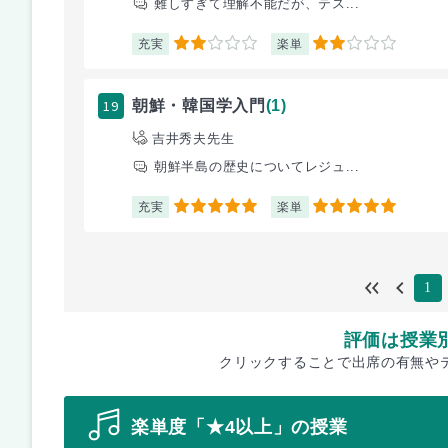
難しすぎて理解不能だが、テス...
充実
楽単
2
2
19
朝鮮・韓国学入門
(1)
吉井秀夫先生
朝鮮半島の歴史についてレジュ...
充実
楽単
5
5
1
評価は授業
クリックすることで出席の有無や
楽単度「★4以上」の授業