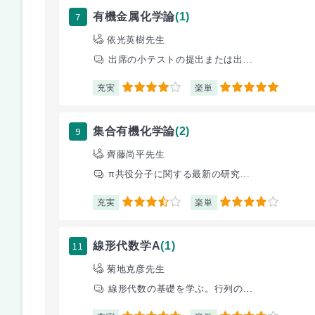
7
有機金属化学論
(1)
依光英樹先生
出席の小テストの提出または出...
充実
楽単
4
5
9
集合有機化学論
(2)
齊藤尚平先生
π共役分子に関する最新の研究...
充実
楽単
3.5
4
11
線形代数学A
(1)
菊地克彦先生
線形代数の基礎を学ぶ。行列の...